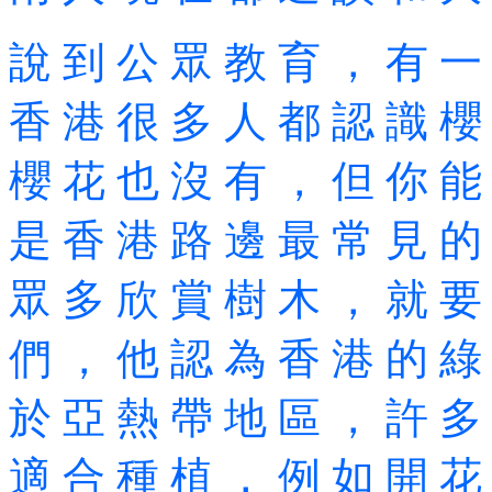
說 到 公 眾 教 育 ， 有 一
香 港 很 多 人 都 認 識 櫻
櫻 花 也 沒 有 ， 但 你 能
是 香 港 路 邊 最 常 見 的
眾 多 欣 賞 樹 木 ， 就 要
們 ， 他 認 為 香 港 的 綠
於 亞 熱 帶 地 區 ， 許 多
適 合 種 植 ， 例 如 開 花