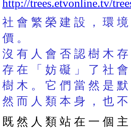
http://trees.etvonline.tv/tr
社 會 繁 榮 建 設 ， 環 境
價 。
沒 有 人 會 否 認 樹 木 存
存 在 「 妨 礙 」 了 社 會
樹 木 。 它 們 當 然 是 默
然 而 人 類 本 身 ， 也 不
既 然 人 類 站 在 一 個 主