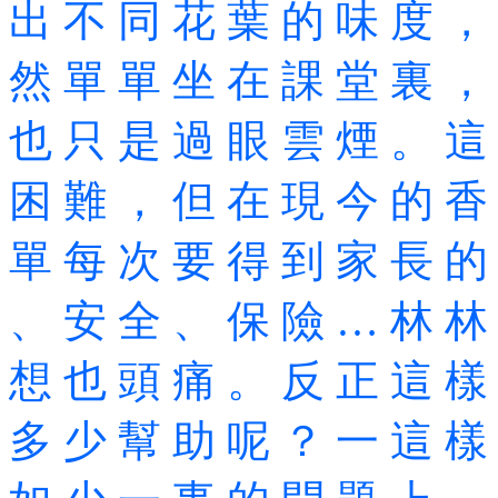
出 不 同 花 葉 的 味 度 ，
然 單 單 坐 在 課 堂 裏 ，
也 只 是 過 眼 雲 煙 。 這
困 難 ， 但 在 現 今 的 香
單 每 次 要 得 到 家 長 的
、 安 全 、 保 險 … 林 林
想 也 頭 痛 。 反 正 這 樣
多 少 幫 助 呢 ？ 一 這 樣