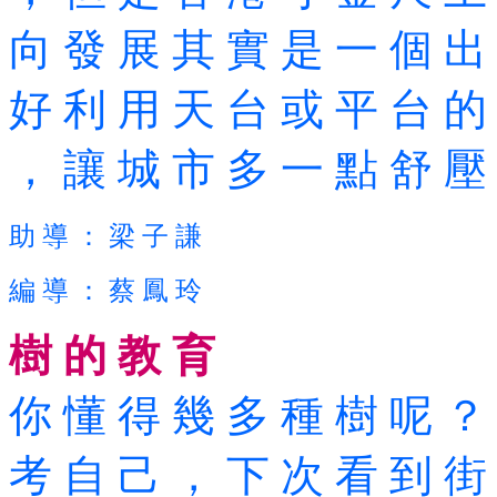
向 發 展 其 實 是 一 個 出
好 利 用 天 台 或 平 台 的
， 讓 城 市 多 一 點 舒 壓
助 導 ： 梁 子 謙
編 導 ： 蔡 鳳 玲
樹 的 教 育
你 懂 得 幾 多 種 樹 呢 ？ 
考 自 己 ， 下 次 看 到 街