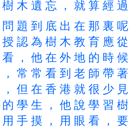
樹 木 遺 忘 ， 就 算 經 過
問 題 到 底 出 在 那 裏 呢
授 認 為 樹 木 教 育 應 從
看 ， 他 在 外 地 的 時 候
， 常 常 看 到 老 師 帶 著
， 但 在 香 港 就 很 少 見
的 學 生 ， 他 說 學 習 樹
用 手 摸 ， 用 眼 看 ， 要