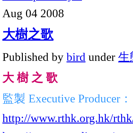
Aug
04
2008
大樹之歌
Published by
bird
under
生
大 樹 之 歌
監製 Executive Producer
http://www.rthk.org.hk/rthk