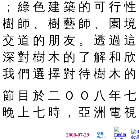
； 綠 色 建 築 的 可 行 性
樹 師 、 樹 藝 師 、 園 境
交 道 的 朋 友 。 透 過 這 
深 對 樹 木 的 了 解 和 欣
我 們 選 擇 對 待 樹 木 的
節 目 於 二 Ｏ Ｏ 八 年 七
晚 上 七 時 ， 亞 洲 電 視
收看
2008-07-29
Watch