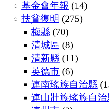
基金會年報
(14)
扶貧復明
(275)
梅縣
(70)
清城區
(8)
清新縣
(11)
英德市
(6)
連南瑤族自治縣
(1
連山壯族瑤族自治