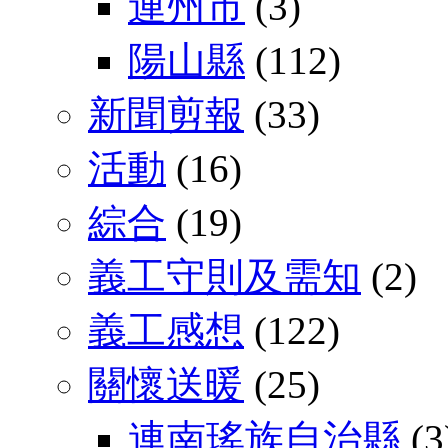
連州市
(3)
陽山縣
(112)
新聞剪報
(33)
活動
(16)
綜合
(19)
義工守則及需知
(2)
義工感想
(122)
關懷送暖
(25)
連南瑤族自治縣
(3