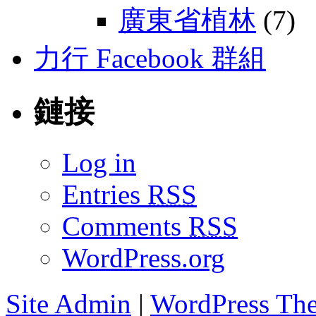
廣東省植林
(7)
力行 Facebook 群組
鏈接
Log in
Entries
RSS
Comments
RSS
WordPress.org
Site Admin
|
WordPress Th