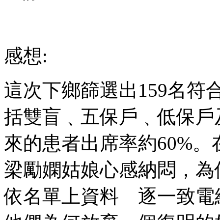
感想:
這次下鄉篩選出159名
括雙盲﹑五保戶﹑低保戶
來的患者出席率約60%
梁勵嫻姑娘心感納悶，為
依名單上資料 逐一致電