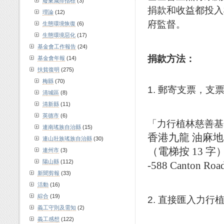
廢棄減排指標
(3)
捐款和收益都投入
理論
(12)
府監督。
生態環境恢復
(6)
生態環境惡化
(17)
基金會工作報告
(24)
捐款方法：
基金會年報
(14)
扶貧復明
(275)
梅縣
(70)
1. 郵寄支票，支
清城區
(8)
清新縣
(11)
英德市
(6)
「力行植林慈善基金會」或
連南瑤族自治縣
(15)
香港九龍 油麻地 廣
連山壯族瑤族自治縣
(30)
（電梯按 13 字
連州市
(3)
陽山縣
(112)
-588 Canton Roa
新聞剪報
(33)
活動
(16)
綜合
(19)
2. 直接匯入力
義工守則及需知
(2)
義工感想
(122)