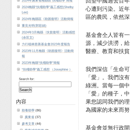
回望中國過去百年
2024年廣東省梅縣區“扶殘助學”簡報
2024梅縣“扶殘助學”義工感想(Shelby
心遭到污染。近年
Lee)
區的農民，依然深
2024年梅縣區《助困復明》活動簡報
重見光明(郭彩娟)
2024年3月梅縣〈扶貧復明〉活動感想
基金會仝人皆有一
(余匡文)
源，減少洪澇，給
力行植林慈善基金會2023年度報告
醫療、教育和扶貧
2023年11月梅縣《助困復明》活動簡
報
2023年梅縣“扶殘助學”簡報
我們深信「生命可
“扶殘助學”義工感想 （Josephine ）
「愛」。我們沒有
Search for:
綠洲。當每一個中
「愛」的種子，中
內容
果您認同我們的理
為國家的未來而努
助養助學
(86)
廣東省
(37)
參考文章
(44)
基金會並無行政開