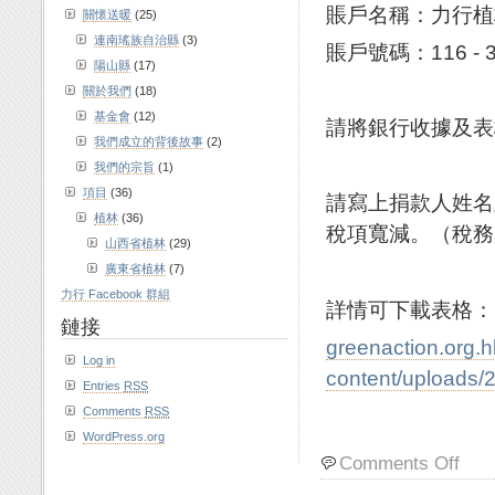
賬戶名稱：力行植
關懷送暖
(25)
連南瑤族自治縣
(3)
賬戶號碼：116 - 38
陽山縣
(17)
關於我們
(18)
基金會
(12)
請將銀行收據及表
我們成立的背後故事
(2)
我們的宗旨
(1)
項目
(36)
請寫上捐款人姓名
植林
(36)
稅項寬減。（稅務局
山西省植林
(29)
廣東省植林
(7)
力行 Facebook 群組
詳情可下載表格
鏈接
greenaction.org.
Log in
content/uploads/
Entries
RSS
Comments
RSS
WordPress.org
Comments Off