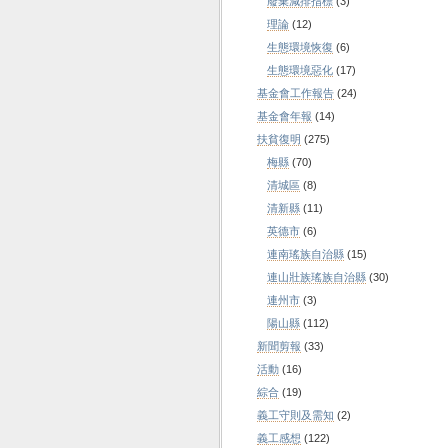
廢棄減排指標
(3)
理論
(12)
生態環境恢復
(6)
生態環境惡化
(17)
基金會工作報告
(24)
基金會年報
(14)
扶貧復明
(275)
梅縣
(70)
清城區
(8)
清新縣
(11)
英德市
(6)
連南瑤族自治縣
(15)
連山壯族瑤族自治縣
(30)
連州市
(3)
陽山縣
(112)
新聞剪報
(33)
活動
(16)
綜合
(19)
義工守則及需知
(2)
義工感想
(122)