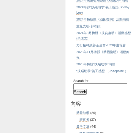
2024年廣東省梅縣區“扶殘助學”簡報
2024梅縣“扶殘助學”義工感想(Shelby
Lee)
2024年梅縣區《助困復明》活動簡報
重見光明(郭彩娟)
2024年3月梅縣〈扶貧復明〉活動感想
(余匡文)
力行植林慈善基金會2023年度報告
2023年11月梅縣《助困復明》活動簡
報
2023年梅縣“扶殘助學”簡報
“扶殘助學”義工感想 （Josephine ）
Search for:
內容
助養助學
(86)
廣東省
(37)
參考文章
(44)