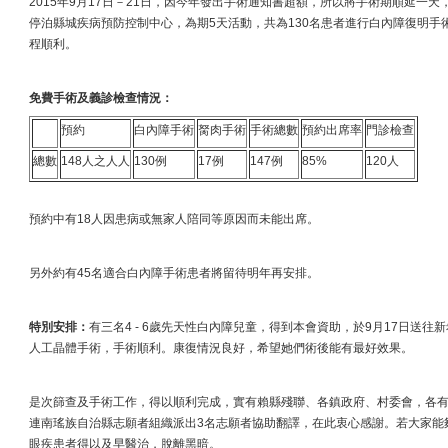
2015年9月17日－21日，因今年發出手術通知書超額，所以將手術期順延一
停泊縣城疾病預防控制中心，為期5天活動，共為130名患者進行白內障復明手
程順利。
免費手術及義診檢查情況：
預約
白內障手術
胬肉手術
手術總數
預約出席率
門診檢查
總數
148人之人人
130例
17例
147例
85%
120人
預約中有18人因患病或無家人陪同等原因而未能出席。
另外約有45名適合白內障手術患者將留待明年再安排。
特別安排：
有三名4 - 6歲先天性白內障兒童，得到本會資助，於9月17日送
人工晶體手術，手術順利。康復情況良好，希望她們術後能有最好效果。
是次篩查及手術工作，得以順利完成，實有賴縣殘聯、各鎮政府、村委會，各
連南瑤族自治縣志願者組織派出3名志願者協助翻譯，在此衷心感謝。若大家能
眼疾患者得以及早醫治，脫離黑暗。