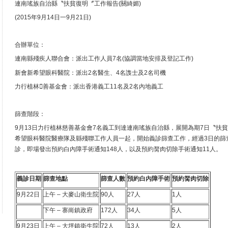
連南瑤族自治縣〝扶貧復明〞工作報告(關綺媚)
(2015年9月14日一9月21日)
合辦單位：
連南縣殘疾人聯合會：派出工作人員7名(協調當地安排及登記工作)
新會新希望眼科醫院：派出2名醫生、4名謢士及2名司機
力行植林善基金會：派出香港義工11名及2名內地義工
篩查階段：
9月13日力行植林慈善基金會7名義工到達連南瑤族自治縣，展開為期7日〝扶
希望眼科醫院醫療隊及縣殘聯工作人員一起，開始義診篩查工作，經過3日的篩查
診，即場發出預約白內障手術通知148人，以及預約胬肉切除手術通知11人。
義診日期
篩查地點
篩查人數
預約
白內障手術
預約胬肉切除
9月22日
上午 – 大麥山衛生院
90人
27人
1人
下午 – 寨崗鎮政府
172人
34人
5人
9月23日
上午 – 大坪鎮衛生院
72人
13人
2人