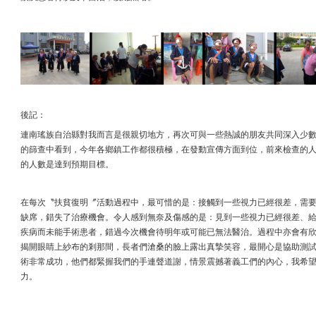
後記：
連南瑤族自治縣對我而言是很親切地方，再次可與一些熱誠的朋友共同深入少數
的篩查中看到，今年各鄉鎮工作都很積極，在發動宣傳方面到位，前來檢查的
的人數是達到預期目標。
在每次〝扶貧復明〞活動過程中，最可惜的是：接觸到一些視力已經很差，需
缺席，錯失了治療機會。令人感到無奈及傷感的是：見到一些視力已經很差、
疾病而未能手術患者，錯過今次機會待明年或可能已無法醫治。過程中亦會有
揭開眼睛上紗布的剎那間，長者們滄桑的臉上露出真摯笑容，最開心是協助測
術非常成功，他們都緊握我們的手連聲道謝，情景震撼著義工們的內心，我希
力。