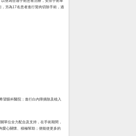
天，以便為合適手術患者治療，安排手術車
術，另為17名患者進行胬肉切除手術，過
往新希望眼科醫院；進行白內障摘除及植入
有關單位全力配合及支持，在手術期間，
夠愛心關懷、積極幫助；便能使更多的