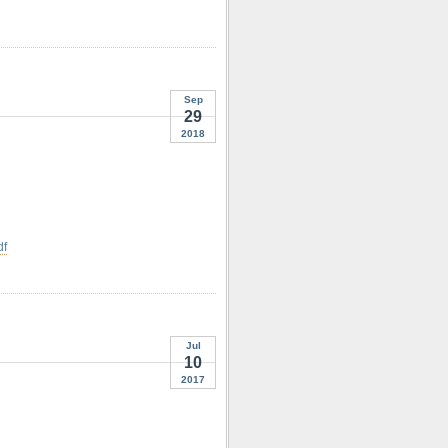
Sep
29
2018
df
Jul
10
2017