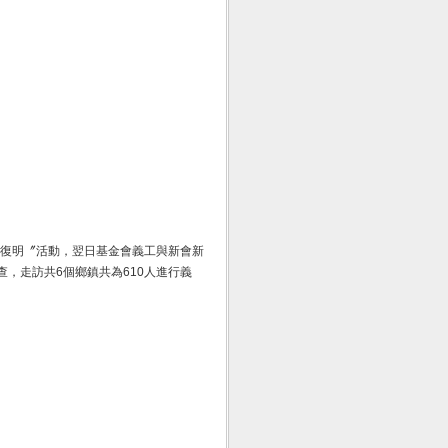
貧復明〞活動，翌日基金會義工與新會新
，走訪共6個鄉鎮共為610人進行義