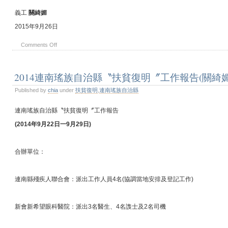
義工
關綺媚
2015年9月26日
Comments Off
2014連南瑤族自治縣〝扶貧復明〞工作報告(關綺媚
Published by
chia
under
扶貧復明
,
連南瑤族自治縣
連南瑤族自治縣〝扶貧復明〞工作報告
(2014
年
9
月
22
日一
9
月
29
日
)
合辦單位：
連南縣殘疾人聯合會：派出工作人員4名(協調當地安排及登記工作)
新會新希望眼科醫院：派出3名醫生、4名謢士及2名司機