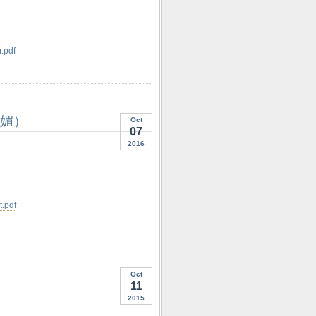
.pdf
綺媚）
Oct
07
2016
.pdf
Oct
11
2015