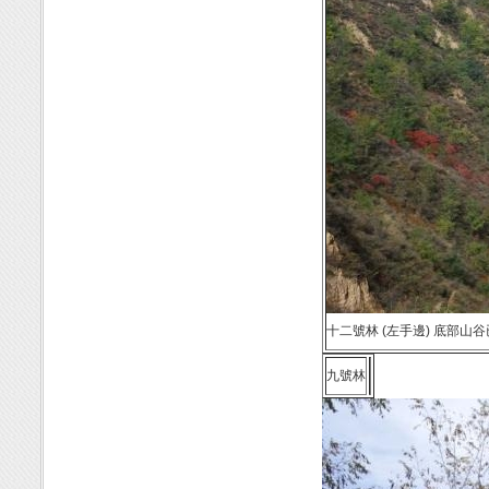
十二號林 (左手邊) 底部山
九號林