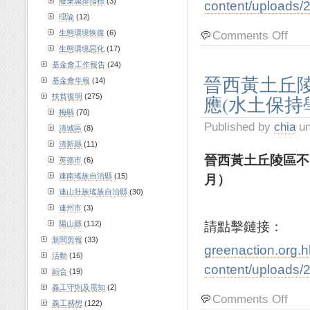
廢棄減排指標
(3)
content/uploads/
理論
(12)
生態環境恢復
(6)
Comments Off
生態環境惡化
(17)
基金會工作報告
(24)
晉西黃土丘
基金會年報
(14)
應(水土保持學
扶貧復明
(275)
梅縣
(70)
Published by
chia
un
清城區
(8)
清新縣
(11)
晉西黃土丘陵區不
英德市
(6)
月）
連南瑤族自治縣
(15)
連山壯族瑤族自治縣
(30)
連州市
(3)
請點擊鏈接：
陽山縣
(112)
新聞剪報
(33)
greenaction.org.
活動
(16)
content/uploads/
綜合
(19)
義工守則及需知
(2)
Comments Off
義工感想
(122)