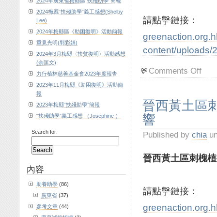
2024年廣東省梅縣區“扶殘助學”簡報
2024梅縣“扶殘助學”義工感想(Shelby
請點擊鏈接：
Lee)
2024年梅縣區《助困復明》活動簡報
greenaction.org.
重見光明(郭彩娟)
content/uploads/
2024年3月梅縣〈扶貧復明〉活動感想
(余匡文)
Comments Off
力行植林慈善基金會2023年度報告
2023年11月梅縣《助困復明》活動簡
報
晉西黃土區
2023年梅縣“扶殘助學”簡報
響
“扶殘助學”義工感想 （Josephine ）
Search for:
Published by
chia
un
晉西黃土區刺槐植
內容
助養助學
(86)
請點擊鏈接：
廣東省
(37)
greenaction.org.
參考文章
(44)