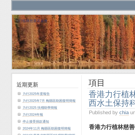
力行植林慈善基金會
項目
近期更新
香港力行植
力行2025年度報告
西水土保持
力行2025年7月 梅縣區助困復明簡報
力行2025 扶殘助學簡報
Published by
chia
un
力行2024年報
停止接受捐款通知
香港力行植林慈善
2024年11月 梅縣區助困復明簡報