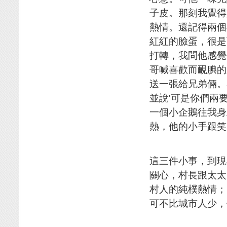
子皮。那刻我覺得
熱情。還記得兩個
紅紅的臉蛋，很是
打轉，我問他感覺
哥喊喜歡而靦腆的
送一張給兄弟倆。
並說'可是你們兩
一個小企鵝往我身
熱，他的小手跟笑
這三件小事，到現
關心，村長跟太太
村人的純樸熱情；
可不比城市人少，