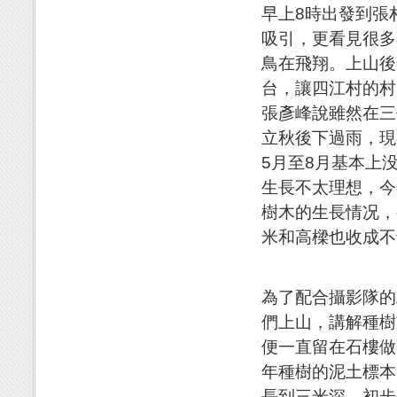
早上8時出發到張
吸引，更看見很多
鳥在飛翔。上山後
台，讓四江村的村
張彥峰說雖然在三
立秋後下過雨，現
5月至8月基本上
生長不太理想，今
樹木的生長情况，
米和高樑也收成不
為了配合攝影隊的
們上山，講解種樹
便一直留在石樓做
年種樹的泥土標本
長到三米深，初步