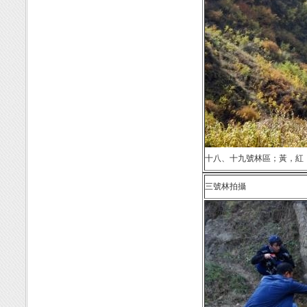
十八、十九號林區；黃，紅
三號林拍攝