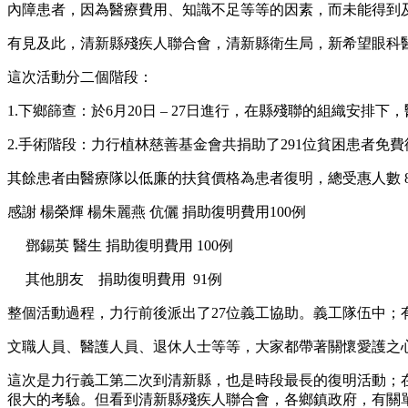
內障患者，因為醫療費用、知識不足等等的因素，而未能得到
有見及此，清新縣殘疾人聯合會，清新縣衛生局，新希望眼科
這次活動分二個階段：
1.下鄉篩查：於6月20日 – 27日進行，在縣殘聯的組織安排
2.手術階段：力行植林慈善基金會共捐助了291位貧困患者免費
其餘患者由醫療隊以低廉的扶貧價格為患者復明，總受惠人數 83
感謝 楊榮輝 楊朱麗燕 伉儷 捐助復明費用100例
鄧錫英 醫生 捐助復明費用 100例
其他朋友 捐助復明費用 91例
整個活動過程，力行前後派出了27位義工協助。義工隊伍中；
文職人員、醫護人員、退休人士等等，大家都帶著關懷愛護之
這次是力行義工第二次到清新縣，也是時段最長的復明活動；
很大的考驗。但看到清新縣殘疾人聯合會，各鄉鎮政府，有關