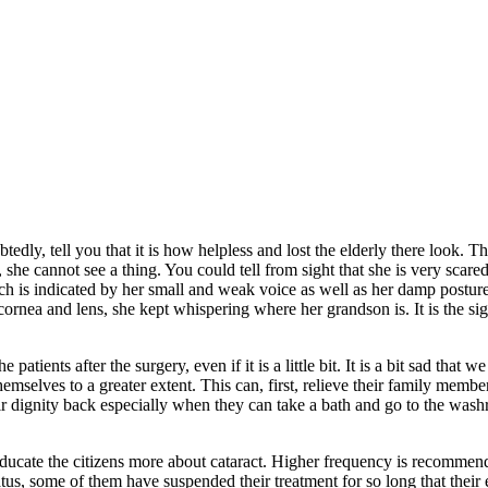
dly, tell you that it is how helpless and lost the elderly there look. Th
y, she cannot see a thing. You could tell from sight that she is very sc
ch is indicated by her small and weak voice as well as her damp postur
ornea and lens, she kept whispering where her grandson is. It is the si
 patients after the surgery, even if it is a little bit. It is a bit sad that
themselves to a greater extent. This can, first, relieve their family mem
eir dignity back especially when they can take a bath and go to the was
d educate the citizens more about cataract. Higher frequency is recomme
tus, some of them have suspended their treatment for so long that their 