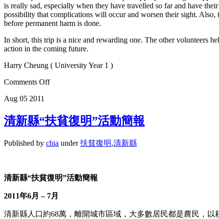
is really sad, especially when they have travelled so far and have their
possibility that complications will occur and worsen their sight. Also, 
before permanent harm is done.
In short, this trip is a nice and rewarding one. The other volunteers h
action in the coming future.
Harry Cheung ( University Year 1 )
Comments Off
Aug
05
2011
清新縣“扶貧復明”活動簡報
Published by
chia
under
扶貧復明
,
清新縣
清新縣
“
扶貧復明
”
活動簡報
2011
年
6
月
– 7
月
清新縣人口約68萬，離開城市區域，大多數居民都是農民，