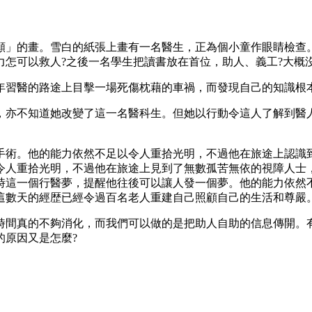
願」的畫。雪白的紙張上畫有一名醫生，正為個小童作眼睛檢查
怎可以救人?之後一名學生把讀書放在首位，助人、義工?大概
年習醫的路途上目擊一場死傷枕藉的車禍，而發現自己的知識根
，亦不知道她改變了這一名醫科生。但她以行動令這人了解到醫
手術。他的能力依然不足以令人重拾光明，不過他在旅途上認識
令人重拾光明，不過他在旅途上見到了無數孤苦無依的視障人士
時這一個行醫夢，提醒他往後可以讓人發一個夢。他的能力依然
這數天的經歴已經令過百名老人重建自己照顧自己的生活和尊嚴
時間真的不夠消化，而我們可以做的是把助人自助的信息傳開。
的原因又是怎麼?