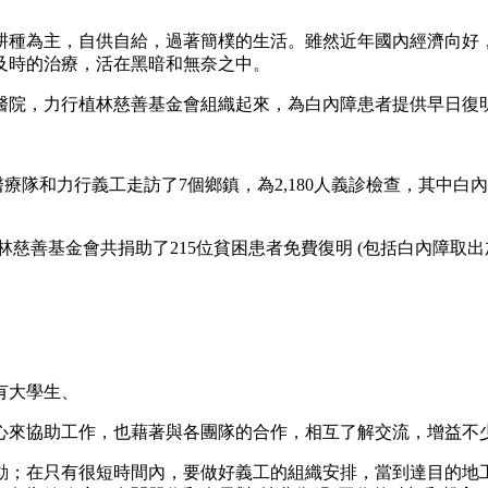
以耕種為主，自供自給，過著簡樸的生活。雖然近年國內經濟向好
及時的治療，活在黑暗和無奈之中。
醫院，力行植林慈善基金會組織起來，為白內障患者提供早日復
下，醫療隊和力行義工走訪了7個鄉鎮，為2,180人義診檢查，其中
行植林慈善基金會共捐助了215位貧困患者免費復明 (包括白內障取出
有大學生、
心來協助工作，也藉著與各團隊的合作，相互了解交流，增益不
動；在只有很短時間內，要做好義工的組織安排，當到達目的地工