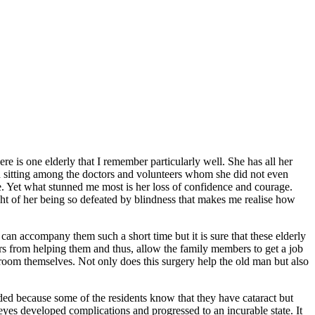
ere is one elderly that I remember particularly well. She has all her
ared sitting among the doctors and volunteers whom she did not even
e. Yet what stunned me most is her loss of confidence and courage.
ght of her being so defeated by blindness that makes me realise how
 we can accompany them such a short time but it is sure that these elderly
bers from helping them and thus, allow the family members to get a job
hroom themselves. Not only does this surgery help the old man but also
nded because some of the residents know that they have cataract but
eyes developed complications and progressed to an incurable state. It