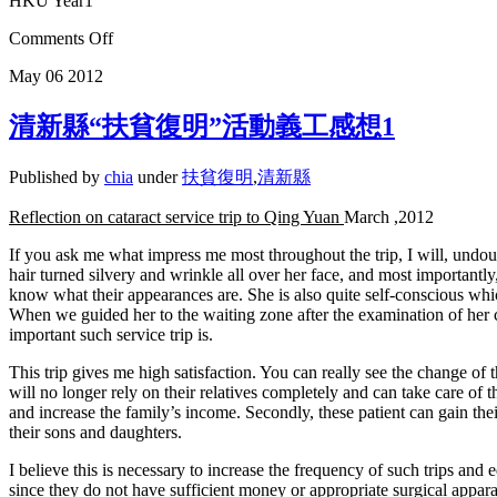
HKU Year1
Comments Off
May
06
2012
清新縣“扶貧復明”活動義工感想1
Published by
chia
under
扶貧復明
,
清新縣
Reflection on catara
c
t service trip to Qing Yuan
March ,2012
If you ask me what impress me most throughout the trip, I will, undoubte
hair turned silvery and wrinkle all over her face, and most importantl
know what their appearances are. She is also quite self-conscious whi
When we guided her to the waiting zone after the examination of her c
important such service trip is.
This trip gives me high satisfaction. You can really see the change of the
will no longer rely on their relatives completely and can take care of 
and increase the family’s income. Secondly, these patient can gain th
their sons and daughters.
I believe this is necessary to increase the frequency of such trips an
since they do not have sufficient money or appropriate surgical appara