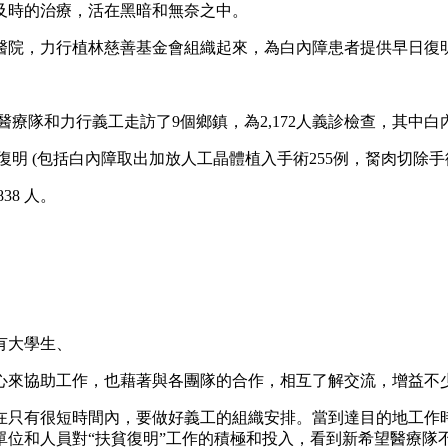
及時的治療，活在黑暗和無奈之中。
醫院，力行植林慈善基金會組織起來，為白內障患者提供早日復
下，醫療隊和力行義工走訪了9個鄉鎮，為2,172人義診檢查，其中
復明 (包括白內障取出加放人工晶體植入手術255例，胬肉切除手術
8 人。
有大學生、
心來協助工作，也藉著與各團隊的合作，相互了解交流，增益不
在只有很短時間內，要做好義工的組織安排。當到達目的地工作
單位和人員對“扶貧復明”工作的積極和投入，看到新希望醫療隊