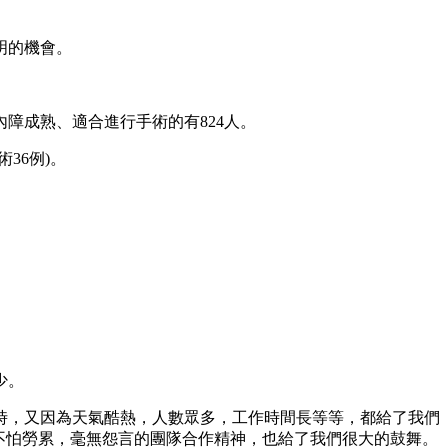
明的機會。
白內障成熟、適合進行手術的有824人。
36例)。
少。
時，又因為天氣酷熱，人數眾多，工作時間長等等，都給了我們
不怕勞累，毫無怨言的團隊合作精神，也給了我們很大的鼓舞。