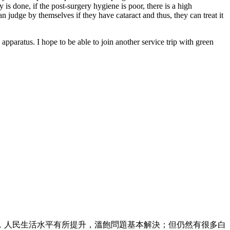
 is done, if the post-surgery hygiene is poor, there is a high
an judge by themselves if they have cataract and thus, they can treat it
apparatus. I hope to be able to join another service trip with green
，人民生活水平有所提升，溫飽問題基本解決；但仍然有很多白