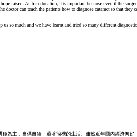
 hope raised. As for education, it is important because even if the surgery
the doctor can teach the patients how to diagnose cataract so that they c
elp us so much and we have learnt and tried so many different diagnostic 
以耕種為主，自供自給，過著簡樸的生活。雖然近年國內經濟向好