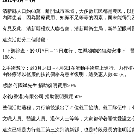
201
2
年
3
月
–
4
月
清新縣人口約68萬，離開城市區域，大多數居民都是農民，
內障患者，因為醫療費用、知識不足等等的因素，而未能得到
有見及此，清新縣殘疾人聯合會，清新縣衛生局，新希望眼科
這次活動分二個階段：
1.下鄉篩查：於3月5日 – 12日進行，在縣殘聯的組織安排
188人。
2.手術階段：於3月14日 – 4月6日在流動手術車上進行。力
由醫療隊以低廉的扶貧價格為患者復明，總受惠人數805人。
感謝 何國斌先生 捐助復明費用50%
永義(香港)有限公司 捐助復明費用50%
整個活動過程，力行前後派出了21位義工協助。義工隊伍中；
文職人員、醫護人員、退休人士等等，大家都帶著關懷愛護之
這次已經是力行義工第三次到清新縣，也是時段最長的復明活