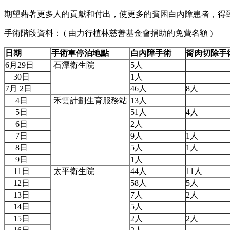
期望藉著更多人的貢獻和付出，使更多的貧困白內障患者，得
手術階段資料： ( 由力行植林慈善基金會捐助的免費名額 )
日期
手術車停泊地點
白內障手術
胬肉切除手
6月29日
石潭衛生院
5人
30日
1人
7月 2日
46人
8人
4日
禾雲計劃生育服務站
13人
5日
51人
4人
6日
2人
7日
9人
1人
8日
5人
1人
9日
1人
11日
太平衛生院
44人
11人
12日
58人
5人
13日
7人
2人
14日
5人
15日
2人
2人