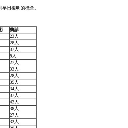
到早日復明的機會。
術
義診
23人
28人
37人
8人
27人
33人
28人
35人
34人
37人
42人
38人
27人
32人