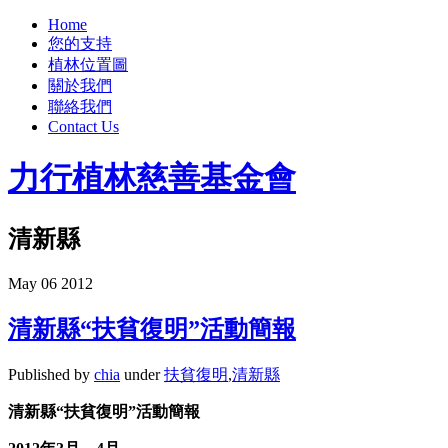
Home
您的支持
植林位置圖
關於我們
聯絡我們
Contact Us
力行植林慈善基金會
清新縣
May
06
2012
清新縣“扶貧復明”活動簡報
Published by
chia
under
扶貧復明
,
清新縣
清新縣
“
扶貧復明
”
活動
簡報