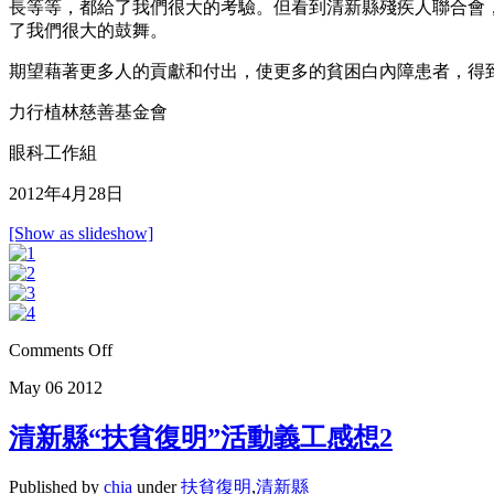
長等等，都給了我們很大的考驗。但看到清新縣殘疾人聯合會
了我們很大的鼓舞。
期望藉著更多人的貢獻和付出，使更多的貧困白內障患者，得
力行植林慈善基金會
眼科工作組
2012年4月28日
[Show as slideshow]
Comments Off
May
06
2012
清新縣“扶貧復明”活動義工感想2
Published by
chia
under
扶貧復明
,
清新縣