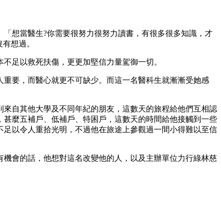
。「想當醫生?你需要很努力很努力讀書，有很多很多知識，才
沒有想過。
本不足以救死扶傷，更更加堅信力量駕御一切。
人重要，而醫心就更不可缺少。而這一名醫科生就漸漸受她感
到來自其他大學及不同年紀的朋友，這數天的旅程給他們互相認
，甚麼五補戶、低補戶、特困戶，這數天的時間給他接觸到一些
不足以令人重拾光明，不過他在旅途上參觀過一間小得難以至信
。
有機會的話，他想對這名改變他的人，以及主辦單位力行綠林慈