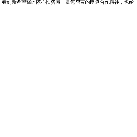
，看到新希望醫療隊不怕勞累，毫無怨言的團隊合作精神，也給