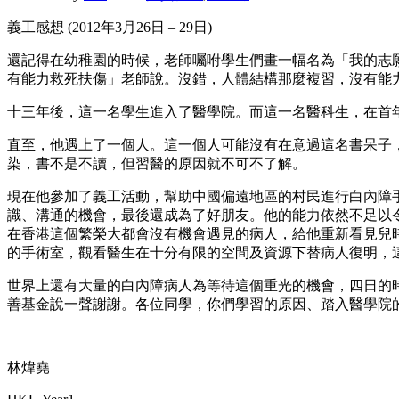
義工感想 (2012年3月26日 – 29日)
還記得在幼稚園的時候，老師囑咐學生們畫一幅名為「我的志
有能力救死扶傷」老師說。沒錯，人體結構那麼複習，沒有能力
十三年後，這一名學生進入了醫學院。而這一名醫科生，在首
直至，他遇上了一個人。這一個人可能沒有在意過這名書呆子
染，書不是不讀，但習醫的原因就不可不了解。
現在他參加了義工活動，幫助中國偏遠地區的村民進行白內障
識、溝通的機會，最後還成為了好朋友。他的能力依然不足以
在香港這個繁榮大都會沒有機會遇見的病人，給他重新看見兒
的手術室，觀看醫生在十分有限的空間及資源下替病人復明，
世界上還有大量的白內障病人為等待這個重光的機會，四日的
善基金說一聲謝謝。各位同學，你們學習的原因、踏入醫學院
林煒堯