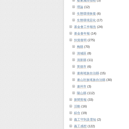
廢棄減排指標
(3)
理論
(12)
生態環境恢復
(6)
生態環境惡化
(17)
基金會工作報告
(24)
基金會年報
(14)
扶貧復明
(275)
梅縣
(70)
清城區
(8)
清新縣
(11)
英德市
(6)
連南瑤族自治縣
(15)
連山壯族瑤族自治縣
(30)
連州市
(3)
陽山縣
(112)
新聞剪報
(33)
活動
(16)
綜合
(19)
義工守則及需知
(2)
義工感想
(122)