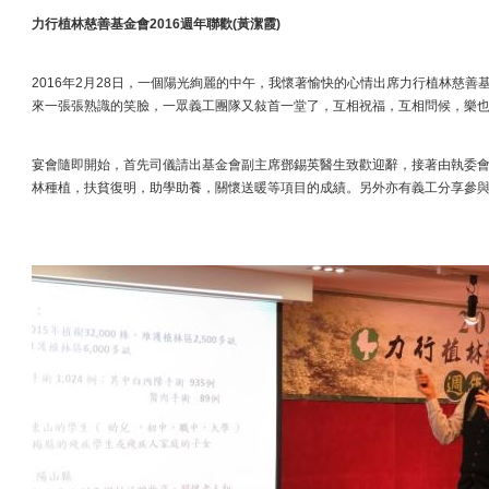
力行植林慈善基金會
2016週年聯歡
(
黃潔霞
)
2016年2月28日，一個陽光絢麗的中午，我懷著愉快的心情出席力行植林慈
來一張張熟識的笑臉，一眾義工團隊又敍首一堂了，互相祝福，互相問候，樂
宴會隨即開始，首先司儀請出基金會副主席鄧錫英醫生致歡迎辭，接著由執委
林種植，扶貧復明，助學助養，關懷送暖等項目的成績。另外亦有義工分享參