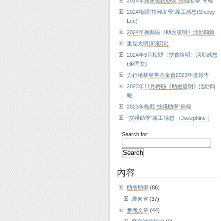
2024年廣東省梅縣區“扶殘助學”簡報
2024梅縣“扶殘助學”義工感想(Shelby
Lee)
2024年梅縣區《助困復明》活動簡報
重見光明(郭彩娟)
2024年3月梅縣〈扶貧復明〉活動感想
(余匡文)
力行植林慈善基金會2023年度報告
2023年11月梅縣《助困復明》活動簡
報
2023年梅縣“扶殘助學”簡報
“扶殘助學”義工感想 （Josephine ）
Search for:
內容
助養助學
(86)
廣東省
(37)
參考文章
(44)