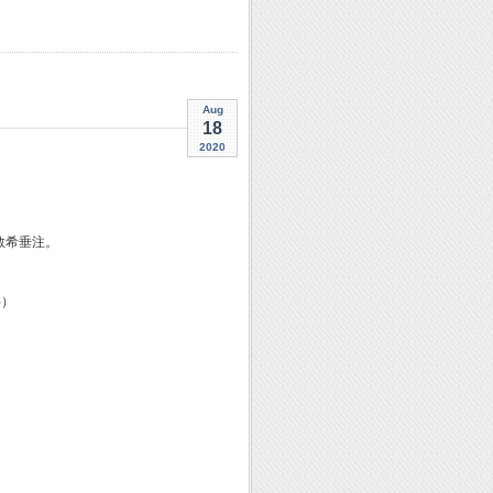
Aug
18
2020
，敬希垂注。
字）