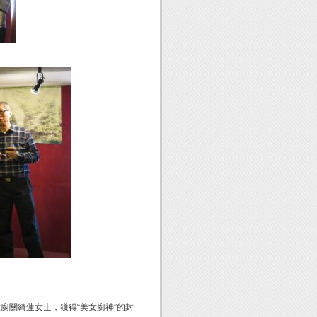
廚關綺蓮女士，獲得“美女廚神”的封