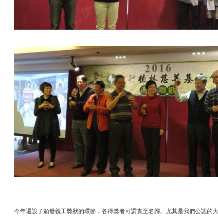
今年還設了頒發義工獎狀的環節，各得獎者可謂實至名歸。尤其是我們公認的大