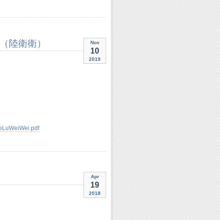
年（陸衛衛）
Nov
10
2019
leLuWeiWei.pdf
Apr
19
2018