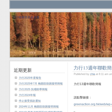
力行植林慈善基金會
力行13週年聯歡
近期更新
Published by
chia
at 8:11 am u
力行2025年度報告
力行2025年7月 梅縣區助困復明簡報
力行13週年聯歡簡報
力行2025 扶殘助學簡報
力行2024年報
請點擊鏈接：
停止接受捐款通知
greenaction.org.hk/web/wp-
2024年11月 梅縣區助困復明簡報