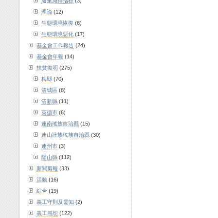
廢棄減排指標
(3)
理論
(12)
生態環境恢復
(6)
生態環境惡化
(17)
基金會工作報告
(24)
基金會年報
(14)
扶貧復明
(275)
梅縣
(70)
清城區
(8)
清新縣
(11)
英德市
(6)
連南瑤族自治縣
(15)
連山壯族瑤族自治縣
(30)
連州市
(3)
陽山縣
(112)
新聞剪報
(33)
活動
(16)
綜合
(19)
義工守則及需知
(2)
義工感想
(122)