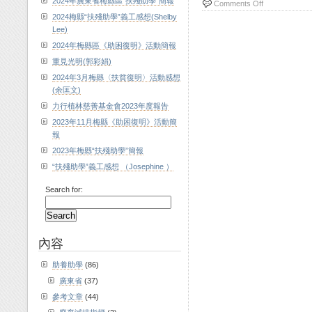
2024年廣東省梅縣區“扶殘助學”簡報
Comments Off
2024梅縣“扶殘助學”義工感想(Shelby
Lee)
2024年梅縣區《助困復明》活動簡報
重見光明(郭彩娟)
2024年3月梅縣〈扶貧復明〉活動感想
(余匡文)
力行植林慈善基金會2023年度報告
2023年11月梅縣《助困復明》活動簡
報
2023年梅縣“扶殘助學”簡報
“扶殘助學”義工感想 （Josephine ）
Search for:
內容
助養助學
(86)
廣東省
(37)
參考文章
(44)