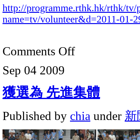
http://programme.rthk.hk/rthk/t
name=tv/volunteer&d=2011-01-
Comments Off
Sep
04
2009
獲選為 先進集體
Published by
chia
under
新