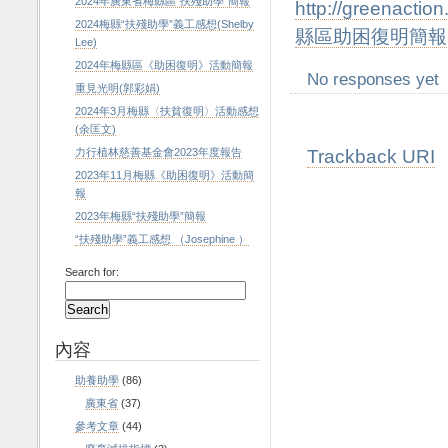
2024年廣東省梅縣區“扶殘助學”簡報
http://greenacti
2024梅縣“扶殘助學”義工感想(Shelby
縣區助困復明簡報.
Lee)
2024年梅縣區《助困復明》活動簡報
No responses yet
重見光明(郭彩娟)
2024年3月梅縣〈扶貧復明〉活動感想
(余匡文)
Trackback URI
力行植林慈善基金會2023年度報告
2023年11月梅縣《助困復明》活動簡
報
2023年梅縣“扶殘助學”簡報
“扶殘助學”義工感想 （Josephine ）
Search for:
內容
助養助學
(86)
廣東省
(37)
參考文章
(44)