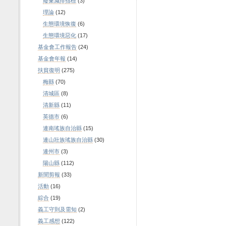
廢棄減排指標
(3)
理論
(12)
生態環境恢復
(6)
生態環境惡化
(17)
基金會工作報告
(24)
基金會年報
(14)
扶貧復明
(275)
梅縣
(70)
清城區
(8)
清新縣
(11)
英德市
(6)
連南瑤族自治縣
(15)
連山壯族瑤族自治縣
(30)
連州市
(3)
陽山縣
(112)
新聞剪報
(33)
活動
(16)
綜合
(19)
義工守則及需知
(2)
義工感想
(122)