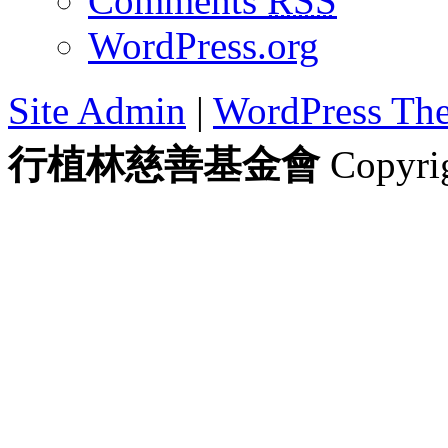
Comments
RSS
WordPress.org
Site Admin
|
WordPress Th
行植林慈善基金會
Copyrig