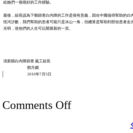
給她們一個很好的工作經驗。
最後，組長認為下鄉篩查白內障的工作是很有意義，因在中國值得幫助的白
恆河沙數，我們幫助的患者可能只是冰山一角，但總算是幫助到部份患者走
光明，使他們的人生可以開展新的一頁。
清新縣白內障篩查 義工組長
鄧月嫻
2010
年
7
月
5
日
Comments Off