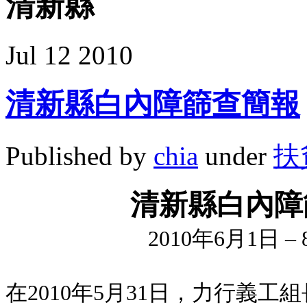
清新縣
Jul
12
2010
清新縣白內障篩查簡報
Published by
chia
under
扶
清新縣白內障
2010
年
6
月
1
日
– 
在
2010
年
5
月
31
日
，力行義工組