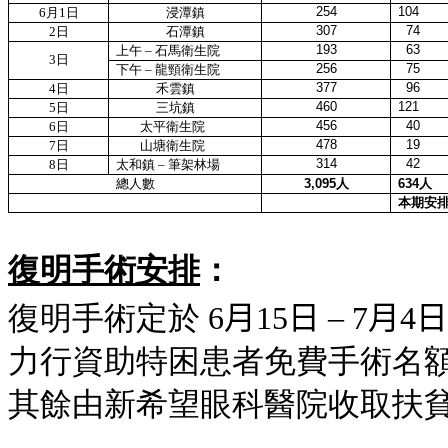
254
104
6
月
1
日
浸潭鎮
307
74
2
日
石潭鎮
193
63
上午
–
石馬衛生院
3
日
256
75
下午
–
龍頸衛生院
377
96
4
日
禾雲鎮
460
121
5
日
三坑鎮
456
40
6
日
太平衛生院
478
19
7
日
山塘衛生院
314
42
8
日
太和鎮
– 筆
架林場
總人數
3,095
人
634
人
本期安
復明手術安排
：
復明手術定於
6
月
15
日
– 7
月
4
日
力行資助特困患者免費手術名
其餘由新希望眼科醫院收取扶