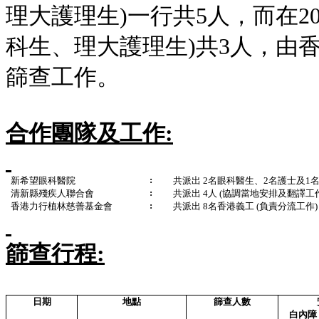
理大護理生
)
一行共
5
人，而在
2
科生、理大護理生
)
共
3
人，由
篩查工作。
合作團隊及工作
:
:
新希望眼科醫院
共派出
2
名眼科醫生、
2
名護士及
1
:
清新縣殘疾人聯合會
共派出
4
人
(
協調當地安排及翻譯工
:
香港力行植林慈善基金會
共派出
8
名香港義工
(
負責分流工作
)
篩查行程
:
日期
地點
篩查人數
白內障