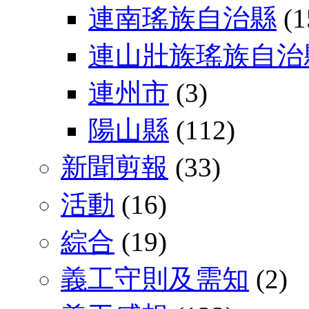
連南瑤族自治縣
(1
連山壯族瑤族自治
連州市
(3)
陽山縣
(112)
新聞剪報
(33)
活動
(16)
綜合
(19)
義工守則及需知
(2)