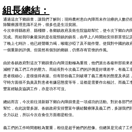
組長總結：
通過這次下鄉篩查，讓我們了解到；現時農村患白內障而未作治療的人數仍
除醫療護理意識不足外，很多也是生活貧困。
今次幸得縣政府、縣殘聯，各鄉鎮政府及衛生院協助幫忙，使今次下鄉白內
完成。而給我印象最深的是在龍頸鎮的鎮長，由早上八時開始安排群眾登記
了晚上七時許，他已經聲嘶力竭，喉嚨沙啞了及不能作聲。使我對中國的政
一個重新的評價。但當然有個別的鄉鎮，仍舊存有官僚的作風。
由於各鎮政府對這次下鄉篩查白內障活動極為重視，他們派出各級幹部前來
減輕了義工們工作的壓力。而組長對今次義工們的評價是好壞差半，有義工
患者很細心，是很值得表揚。但有部份義工則破壞了義工應有的態度及承諾
守時方面很不負責及對患者有嫌惡態度等等，這都是需要作出檢討。而義工
豐富經驗及協調工作，亦是功不可沒。
總結而言，今次前往清新縣下鄉白內障篩查是一項成功的活動。對於各部門
幫忙，在此說聲多謝。各鎮政府安排豐富午膳給醫療隊及義工們，多謝我們
全力以赴，所以今次在食住方面都是較佳。
義工們的工作時間都較為繁重，相信是超乎她們的想像。但總算是完成了工