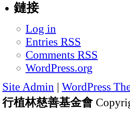
鏈接
Log in
Entries
RSS
Comments
RSS
WordPress.org
Site Admin
|
WordPress Th
行植林慈善基金會
Copyrig