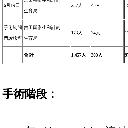
吉田縣衛生和計劃
6月19日
237人
45人
1
生育局
手術期間
吉田縣衛生和計劃
173人
34人
1
門診檢查
生育局
合
計
1,457
人
303
人
9
手術階段
：