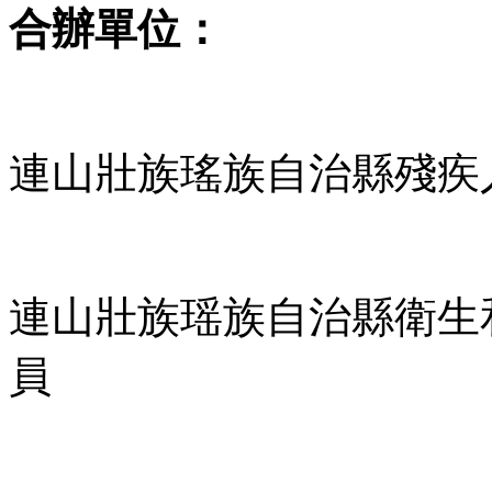
合辦單位
：
連山壯族瑤族自治縣殘疾
連山壯族瑶族自治縣衛生
員