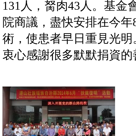
131人，胬肉43人。基
院商議，盡快安排在今年
術，使患者早日重見光明
衷心感謝很多默默捐資的