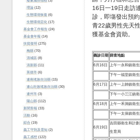
廢棄減排指標
(3)
16日一19日走
理論
(12)
生態環境恢復
(6)
診，即塲發出預約
生態環境惡化
(17)
青22歲男性先天
基金會工作報告
(24)
獲基金會資助。
基金會年報
(14)
扶貧復明
(275)
梅縣
(70)
義診日期
篩查地點
清城區
(8)
6月16日
上午一永和鎮衛生
清新縣
(11)
英德市
(6)
下午一福堂鎮衛生
連南瑤族自治縣
(15)
6月17日
上午一上帥鎮衛生
連山壯族瑤族自治縣
(30)
連州市
(3)
下午一小三江鎮衛
陽山縣
(112)
6月18月
上午一禾洞鎮衛生
新聞剪報
(33)
下午一太保鎮衛生
活動
(16)
綜合
(19)
吉田縣衛生和計劃
6月19日
義工守則及需知
(2)
生育局
義工感想
(122)