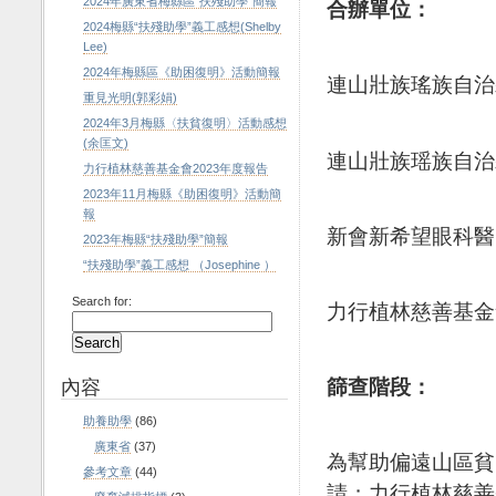
2024年廣東省梅縣區“扶殘助學”簡報
合辦單位
：
2024梅縣“扶殘助學”義工感想(Shelby
Lee)
2024年梅縣區《助困復明》活動簡報
連山壯族瑤族自治
重見光明(郭彩娟)
2024年3月梅縣〈扶貧復明〉活動感想
(余匡文)
連山壯族瑶族自治
力行植林慈善基金會2023年度報告
2023年11月梅縣《助困復明》活動簡
報
新會新希望眼科醫
2023年梅縣“扶殘助學”簡報
“扶殘助學”義工感想 （Josephine ）
Search for:
力行植林慈善基金
內容
篩查階段
：
助養助學
(86)
廣東省
(37)
為幫助偏遠山區貧
參考文章
(44)
請；力行植林慈善