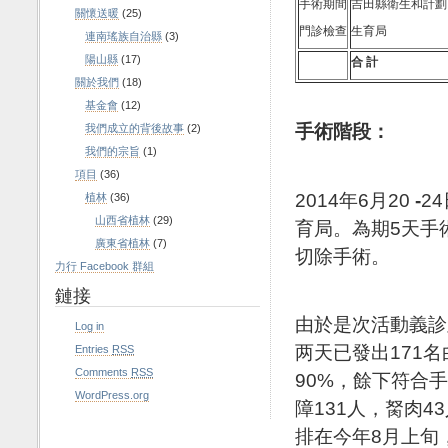
手術期間
吉田縣衛生和計劃
關懷送暖
(25)
門診檢查
生育局
連南瑤族自治縣
(3)
陽山縣
(17)
合
計
關於我們
(18)
基金會
(12)
手術階段
：
我們成立的背後故事
(2)
我們的宗旨
(1)
項目
(36)
2014年6月20
-
2
植林
(36)
山西省植林
(29)
育局。為期5天手
廣東省植林
(7)
切除手術。
力行 Facebook 群組
鏈接
由於是次活動義診
Log in
两天已發出171
Entries
RSS
Comments
RSS
90%，餘下符合
WordPress.org
障131人，胬肉
排在今年8月上旬