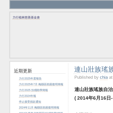
力行植林慈善基金會
連山壯族瑤族
近期更新
Published by
chia
at
力行2025年度報告
力行2025年7月 梅縣區助困復明簡報
連山壯族
瑤族自治
力行2025 扶殘助學簡報
力行2024年報
( 2014
年
6
月
16
日
停止接受捐款通知
2024年11月 梅縣區助困復明簡報