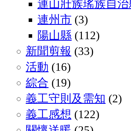
連山壯族瑤族自治
連州市
(3)
陽山縣
(112)
新聞剪報
(33)
活動
(16)
綜合
(19)
義工守則及需知
(2)
義工感想
(122)
關懷送暖
(25)