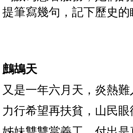
提筆寫幾句，記下歷史的
鷓鴣天
又是一年六月天，炎熱難
力行希望再扶貧，山民眼
姊妹雙雙當義工，付出是