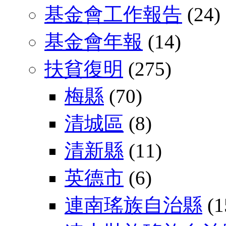
基金會工作報告
(24)
基金會年報
(14)
扶貧復明
(275)
梅縣
(70)
清城區
(8)
清新縣
(11)
英德市
(6)
連南瑤族自治縣
(1