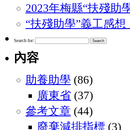
2023年梅縣“扶殘助
“扶殘助學”義工感想 （J
Search for:
內容
助養助學
(86)
廣東省
(37)
參考文章
(44)
廢棄減排指標
(3)