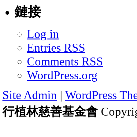
鏈接
Log in
Entries
RSS
Comments
RSS
WordPress.org
Site Admin
|
WordPress Th
行植林慈善基金會
Copyrig