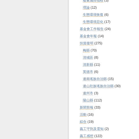
廢棄減排指標
(3)
理論
(12)
生態環境恢復
(6)
生態環境惡化
(17)
基金會工作報告
(24)
基金會年報
(14)
扶貧復明
(275)
梅縣
(70)
清城區
(8)
清新縣
(11)
英德市
(6)
連南瑤族自治縣
(15)
連山壯族瑤族自治縣
(30)
連州市
(3)
陽山縣
(112)
新聞剪報
(33)
活動
(16)
綜合
(19)
義工守則及需知
(2)
義工感想
(122)