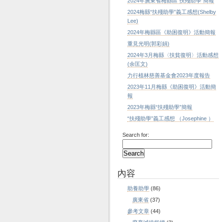
2024年廣東省梅縣區“扶殘助學”簡報
2024梅縣“扶殘助學”義工感想(Shelby
Lee)
2024年梅縣區《助困復明》活動簡報
重見光明(郭彩娟)
2024年3月梅縣〈扶貧復明〉活動感想
(余匡文)
力行植林慈善基金會2023年度報告
2023年11月梅縣《助困復明》活動簡
報
2023年梅縣“扶殘助學”簡報
“扶殘助學”義工感想 （Josephine ）
Search for:
內容
助養助學
(86)
廣東省
(37)
參考文章
(44)