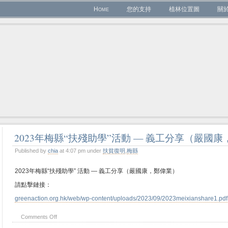
Home
您的支持
植林位置圖
關
2023年梅縣“扶殘助學”活動 — 義工分享（嚴國
Published by
chia
at 4:07 pm under
扶貧復明
,
梅縣
2023年梅縣“扶殘助學” 活動 — 義工分享（嚴國康，鄭偉業）
請點擊鏈接：
greenaction.org.hk/web/wp-content/uploads/2023/09/2023meixianshare1.pdf
Comments Off