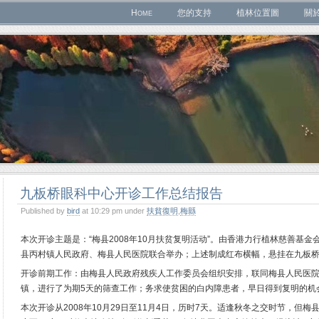
Home
您的支持
植林位置圖
關
九板桥眼科中心开诊工作总结报告
Published by
bird
at 10:29 pm under
扶貧復明
,
梅縣
本次开诊主题是：“梅县2008年10月扶贫复明活动”。由香港力行植林慈善基
县丙村镇人民政府、梅县人民医院联合举办；上述制成红布横幅，悬挂在九板
开诊前期工作：由梅县人民政府残疾人工作委员会组织安排，联同梅县人民医
镇，进行了为期5天的筛查工作；务求使贫困的白内障患者，早日得到复明的机
本次开诊从2008年10月29日至11月4日，历时7天。适逢秋冬之交时节，但