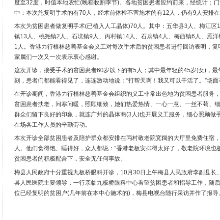
度至32度，时值本地农忙(晚稻收割季节)。各地贫困患者应约前来，经统计；门诊
中：本次施复明手术的有70人，经术前体检不宜施术的有12人，仍有9人安排在
本次为贫困患者做复明手术(已植入人工晶体)70人。其中：五华县3人、梅江区
镇13人、桃尧镇2人、石坑镇9人、丙村镇14人、石扇镇4人、梅西镇6人、雁
1人。香港力行植林慈善基金会义工对每次手术后的贫困患者进行回访表明，复
家属们一次又一次表示衷心感谢。
这次开诊，接受手术的贫困患者60岁以下的有5人；其中最年轻的45岁(女)，最
刻，患者们都能看得见了，连连激动地说：“打帮天啊！我又可以干活了。”场面
在开诊期间，香港力行植林慈善基金会组织的义工非常出色地为贫困患者服务
贫困患者扶老，问寒问暖，照顾细致，她们热爱热情、一心一意、一丝不苟、
群众们留下良好的印象，就连广州的晶体商(3人)也开展义工服务，细心照顾做
在场各工作人员的辛勤劳动。
本次开诊全部贫困患者及陪护群众都安排在丙村敬老院宽阔的大厅里免费住宿，
人。他们食得饱、睡得好，众人都说：“香港老板安排得太好了，敬老院环境也
贫困患者的积极配合下，安全无任何事故。
梅县人民政府十分重视九板桥眼科开诊，10月30日上午梅县人民政府李副县长
县人民医院主要领导，一行亲临九板桥眼科中心看望贫困患者和指导工作，随后
位已经复明的贫困户(几年前在本中心施术的)，梅县电视台随行采访并作了报导