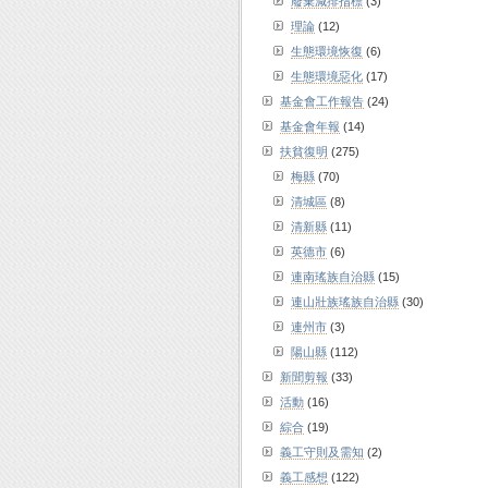
廢棄減排指標
(3)
理論
(12)
生態環境恢復
(6)
生態環境惡化
(17)
基金會工作報告
(24)
基金會年報
(14)
扶貧復明
(275)
梅縣
(70)
清城區
(8)
清新縣
(11)
英德市
(6)
連南瑤族自治縣
(15)
連山壯族瑤族自治縣
(30)
連州市
(3)
陽山縣
(112)
新聞剪報
(33)
活動
(16)
綜合
(19)
義工守則及需知
(2)
義工感想
(122)