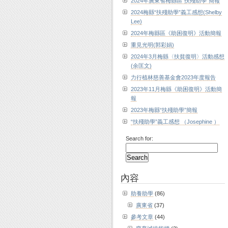
2024年廣東省梅縣區“扶殘助學”簡報
2024梅縣“扶殘助學”義工感想(Shelby
Lee)
2024年梅縣區《助困復明》活動簡報
重見光明(郭彩娟)
2024年3月梅縣〈扶貧復明〉活動感想
(余匡文)
力行植林慈善基金會2023年度報告
2023年11月梅縣《助困復明》活動簡
報
2023年梅縣“扶殘助學”簡報
“扶殘助學”義工感想 （Josephine ）
Search for:
內容
助養助學
(86)
廣東省
(37)
參考文章
(44)