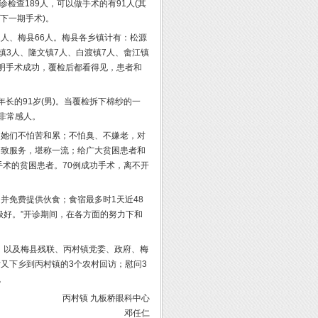
检查189人，可以做手术的有91人(其
下一期手术)。
1人、梅县66人。梅县各乡镇计有：松源
洋镇3人、隆文镇7人、白渡镇7人、畬江镇
明手术成功，覆检后都看得见，患者和
年长的91岁(男)。当覆检拆下棉纱的一
非常感人。
，她们不怕苦和累；不怕臭、不嫌老，对
细致服务，堪称一流；给广大贫困患者和
手术的贫困患者。70例成功手术，离不开
并免费提供伙食；食宿最多时1天近48
极好。”开诊期间，在各方面的努力下和
、以及梅县残联、丙村镇党委、政府、梅
又下乡到丙村镇的3个农村回访；慰问3
。
丙村镇 九板桥眼科中心
邓任仁