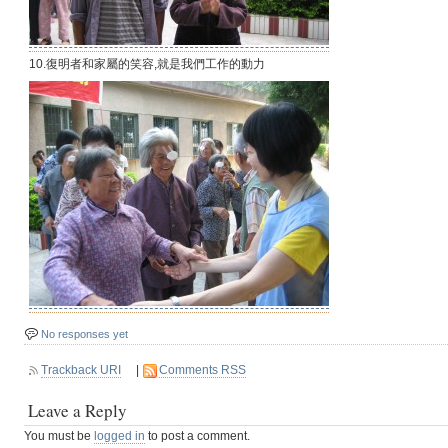
10.復明者和家屬的笑容,就是我們工作的動力
No responses yet
Trackback URI
|
Comments RSS
Leave a Reply
You must be
logged in
to post a comment.