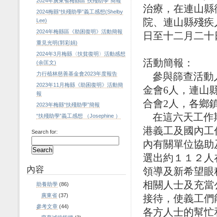
2024年廣東省梅縣區“扶殘助學”簡報
治療，在連山縣
2024梅縣“扶殘助學”義工感想(Shelby
院、連山縣殘疾
Lee)
2024年梅縣區《助困復明》活動簡報
日至十二月二十
重見光明(郭彩娟)
2024年3月梅縣〈扶貧復明〉活動感想
活動簡報：
(余匡文)
力行植林慈善基金會2023年度報告
參與篩查活動
2023年11月梅縣《助困復明》活動簡
金會
6
人，連山
報
合會
2
人，各鄉
2023年梅縣“扶殘助學”簡報
在這六天工作
“扶殘助學”義工感想 （Josephine ）
港義工及國內工
Search for:
內有關單位協助
選出約
１１２
人
內容
領導及新希望眼
相關人士及充當
助養助學
(86)
廣東省
(37)
接待，使義工們
參考文章
(44)
各方人士的幫忙