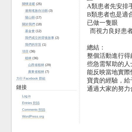
關懷送暖
(25)
A
類患者先安排
連南瑤族自治縣
(3)
B
類患者也是適
陽山縣
(17)
已做一隻眼
關於我們
(18)
而視力良好患
基金會
(12)
我們成立的背後故事
(2)
我們的宗旨
(1)
總結：
項目
(36)
整個活動進行得
植林
(36)
些急需幫助的人
山西省植林
(29)
能反映當地實際
廣東省植林
(7)
力行 Facebook 群組
寶貴的經驗，給
鏈接
通過大家的努力
Log in
Entries
RSS
Comments
RSS
WordPress.org
義