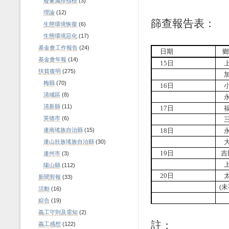
廢棄減排指標
(3)
理論
(12)
篩查報告表：
生態環境恢復
(6)
生態環境惡化
(17)
基金會工作報告
(24)
日期
基金會年報
(14)
15
日
扶貧復明
(275)
梅縣
(70)
16
日
清城區
(8)
清新縣
(11)
17
日
英德市
(6)
連南瑤族自治縣
(15)
18
日
連山壯族瑤族自治縣
(30)
19
日
吉
連州市
(3)
陽山縣
(112)
20
日
新聞剪報
(33)
(
未
活動
(16)
綜合
(19)
義工守則及需知
(2)
註：
義工感想
(122)