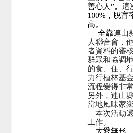
善心人”。這
100%
，脫盲
高。
全靠
連山
人聯合會，
者資料的審
群眾和協調
的食、住、
力行植林基
流程變得非
另外，連山
當地風味家
本次活動
工作。
大愛無形