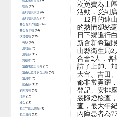
廢棄減排指標
(3)
次免費為山
理論
(12)
活動，受到
生態環境恢復
(6)
12
月的連
生態環境惡化
(17)
基金會工作報告
(24)
的熱情卻絲
基金會年報
(14)
日下鄉進行
扶貧復明
(275)
新會新希望
梅縣
(70)
清城區
(8)
山縣衛生局
2
清新縣
(11)
合會
2
人，各
英德市
(6)
訪了上帥、
連南瑤族自治縣
(15)
連山壯族瑤族自治縣
(30)
大富、吉田
連州市
(3)
都
非常勇躍
陽山縣
(112)
登記、安排
新聞剪報
(33)
裂隙燈檢查
活動
(16)
綜合
(19)
查
，
最大年
義工守則及需知
(2)
內障患者為
7
義工感想
(122)