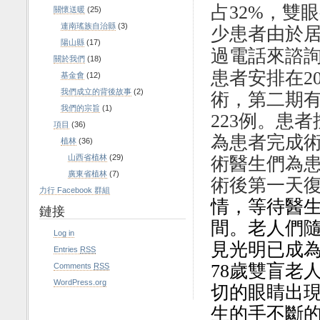
占
32%
，雙眼
關懷送暖
(25)
連南瑤族自治縣
(3)
少患者由於
陽山縣
(17)
過電話來諮
關於我們
(18)
患者安排在
2
基金會
(12)
我們成立的背後故事
(2)
術，第二期
我們的宗旨
(1)
223
例。患者
項目
(36)
為患者完成
植林
(36)
山西省植林
(29)
術醫生們為
廣東省植林
(7)
術後第一天
力行 Facebook 群組
情，等待醫
鏈接
間。老人們
Log in
見光明已成
Entries
RSS
78
歲雙盲老
Comments
RSS
WordPress.org
切的眼睛出
生的手不斷的