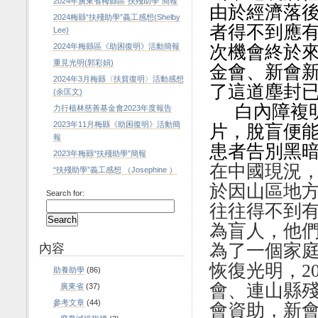
2024年廣東省梅縣區“扶殘助學”簡報
由於經濟落
2024梅縣“扶殘助學”義工感想(Shelby
者得不到應
Lee)
2024年梅縣區《助困復明》活動簡報
次機會終於
重見光明(郭彩娟)
金會、新會
2024年3月梅縣〈扶貧復明〉活動感想
了這道塵封
(余匡文)
白內障複
力行植林慈善基金會2023年度報告
2023年11月梅縣《助困復明》活動簡
片，脫盲便
報
患者告別黑
2023年梅縣“扶殘助學”簡報
在中國現況
“扶殘助學”義工感想 （Josephine ）
於因山區地
Search for:
往往得不到
為盲人，
他
內容
為了一個家
恢復光明，
2
助養助學
(86)
會、連山縣
廣東省
(37)
參考文章
(44)
會資助，
新