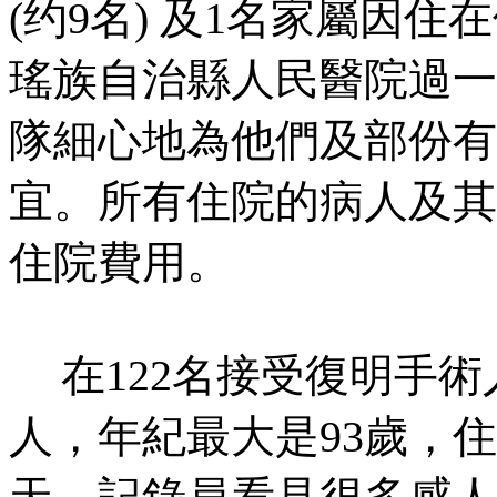
(
约
9
名
)
及
1
名家屬因住在
瑤族自治縣人民醫院過一
隊細心地為他們及部份有
宜。所有住院的病人及其
住院費用。
在
122
名接受復明手術
人，年紀最大是
93
歲，住