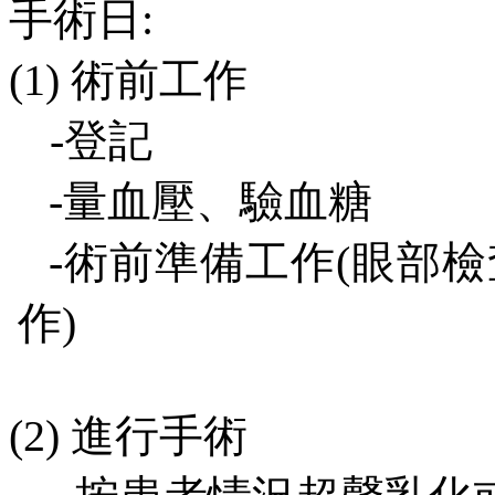
手術日
:
(1)
術前工作
-
登記
-
量血壓、驗血糖
-
術前準備工作
(
眼部檢
作
)
(2)
進行手術