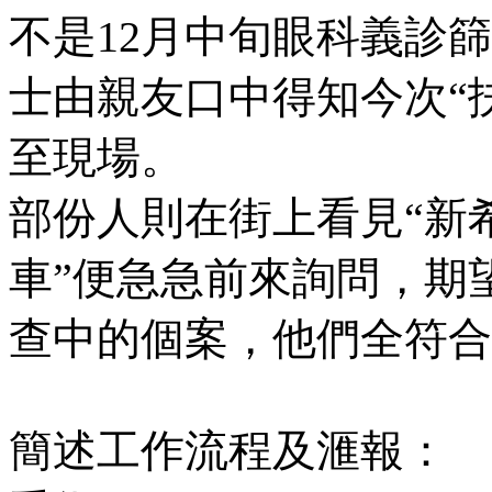
不是
12
月中旬眼科義診篩
士由親友口中得知今次
“
至現場。
部份人則在街上看見
“
新
車
”
便急急前來詢問，期
查中的個案，他們全
符合
簡述工作流程及滙報：