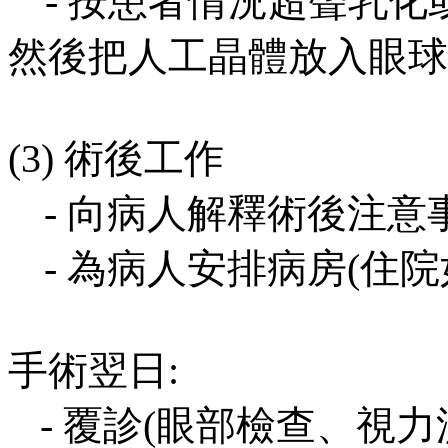
-
按患者情況超聲乳化
然後把人工晶體放入眼球
(3)
術後工作
-
向病人解釋術後注意
-
為病人安排病房
(
住院
手術翌日
:
-
覆診
(
眼部檢查、視力