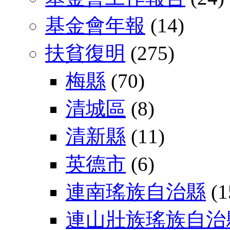
基金會年報
(14)
扶貧復明
(275)
梅縣
(70)
清城區
(8)
清新縣
(11)
英德市
(6)
連南瑤族自治縣
(1
連山壯族瑤族自治