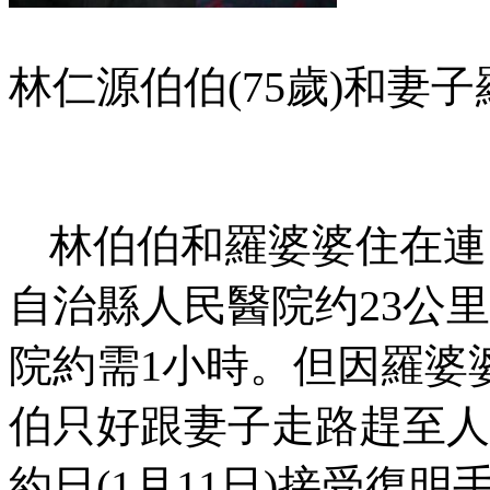
林仁源伯伯
(75
歲
)
和妻子
林伯伯和羅婆婆住在連
自治縣人民醫院约
23
公里
院約需
1
小時。但因羅婆
伯只好跟妻子走路趕至人
約日
(1
月11
日
)
接受復明