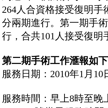
264
人合資格接受復明手
分兩期進行。第一期手術
行，合共
101
人接受復明
第二期手術工作滙報如下
服務日期：
2010
年
1
月
10
服務時間：早上
8
時至晚