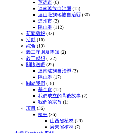
英德市
(6)
連南瑤族自治縣
(15)
連山壯族瑤族自治縣
(30)
連州市
(3)
陽山縣
(112)
新聞剪報
(33)
活動
(16)
綜合
(19)
義工守則及需知
(2)
義工感想
(122)
關懷送暖
(25)
連南瑤族自治縣
(3)
陽山縣
(17)
關於我們
(18)
基金會
(12)
我們成立的背後故事
(2)
我們的宗旨
(1)
項目
(36)
植林
(36)
山西省植林
(29)
廣東省植林
(7)