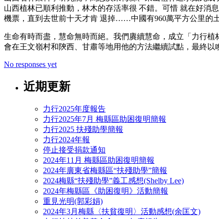
山西植林已順利推動，林木的存活率很 不錯。可惜 就在好消
機票，直到去世前十天才肯 退掉……中國有960萬平方公里
生命有時而盡，慧命無時而絕。我們賡續慧命，成立「力行植林
會在王文嶺村和陝西、甘肅等地用他的方法繼續試點，最終以
No responses yet
近期更新
力行2025年度報告
力行2025年7月 梅縣區助困復明簡報
力行2025 扶殘助學簡報
力行2024年報
停止接受捐款通知
2024年11月 梅縣區助困復明簡報
2024年廣東省梅縣區“扶殘助學”簡報
2024梅縣“扶殘助學”義工感想(Shelby Lee)
2024年梅縣區《助困復明》活動簡報
重見光明(郭彩娟)
2024年3月梅縣〈扶貧復明〉活動感想(余匡文)