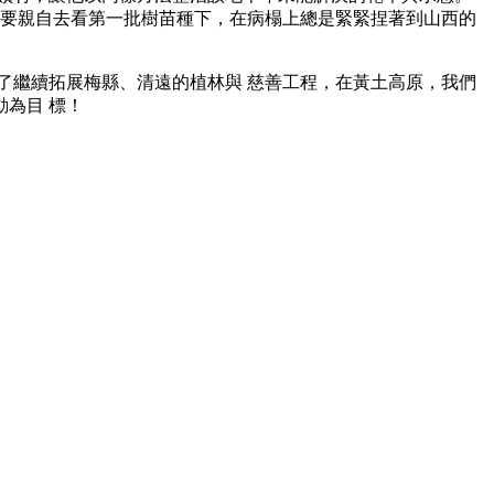
持要親自去看第一批樹苗種下，在病榻上總是緊緊捏著到山西的
了繼續拓展梅縣、清遠的植林與 慈善工程，在黃土高原，我們
為目 標！