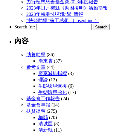
力行植林慈善基金會2023年度報告
2023年11月梅縣《助困復明》活動簡報
2023年梅縣“扶殘助學”簡報
“扶殘助學”義工感想 （Josephine ）
Search for:
內容
助養助學
(86)
廣東省
(37)
參考文章
(44)
廢棄減排指標
(3)
理論
(12)
生態環境恢復
(6)
生態環境惡化
(17)
基金會工作報告
(24)
基金會年報
(14)
扶貧復明
(275)
梅縣
(70)
清城區
(8)
清新縣
(11)