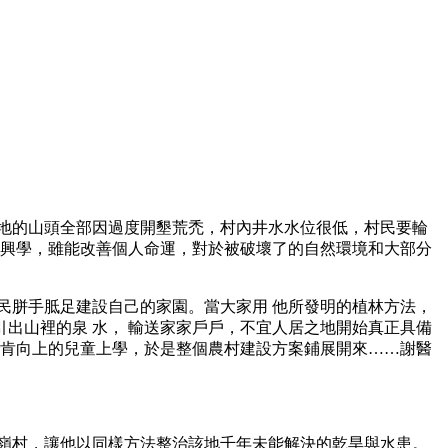
當地的山頭全部因過度開墾荒禿，村內井水水位很低，村民要輪
款興學，雖能改善個人命運，對於被破壞了的自然環境和大部分
民胼手胝足建設自己的家園。當大家用 他所發明的植林方法，
出山裡的泉 水， 輸送家家戶戶，不宜人居之地開始真正具備
助肯向上的兒童上學，於是整個農村建設方案鋪展開來……謝醫
文嶺村，讓他以同樣方法整治該地千年未能解決的乾旱與水患。