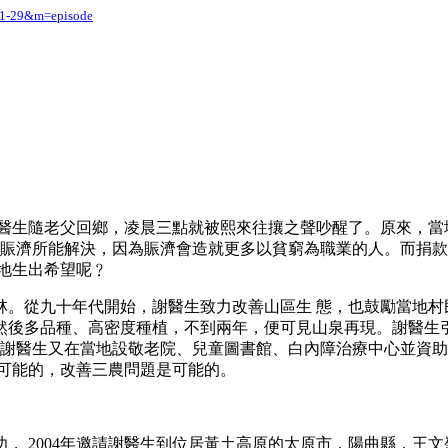
-01-29&m=episode
年謝醫生隨老父回鄉，凌晨三點就被熙來往攘之聲吵醒了。原來，
非賑濟所能解決，因為賑濟會造就更多以貧窮為職業的人。而捐
地生出希望呢﹖
。從九十年代開始，謝醫生致力改善山區生 態，也鼓勵當地村
後多品種、高密度種植，不到兩年，便可見山泉再現。謝醫生引
，謝醫生又在當地設敬老院、兒童圖書館、白內障治療中心並資
是可能的，改善三農問題是可能的。
， 2004年邀請謝醫生到位居黃土高原的太原市，陽曲縣，王