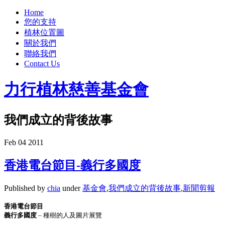
Home
您的支持
植林位置圖
關於我們
聯絡我們
Contact Us
力行植林慈善基金會
我們成立的背後故事
Feb
04
2011
香港電台節目-義行多國度
Published by
chia
under
基金會
,
我們成立的背後故事
,
新聞剪報
香港電台節目
義行多國度
– 種樹的人及圖片展覽