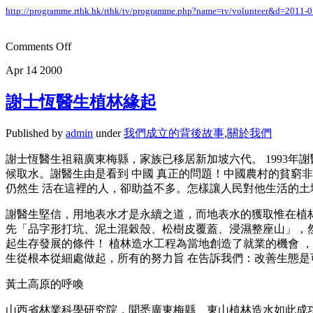
http://programme.rthk.hk/rthk/tv/programme.php?name=tv/volunteer&d=2011
Comments Off
Apr
14
2000
謝士恆醫生植林緣起
Published by
admin
under
我們成立的背後故事
,
關於我們
謝士恆醫生祖籍廣東梅縣，家族已移居新加坡六代。 1993
候取水。謝醫生由是看到 中國 真正的問題！中國農村的貧窮
仍然生 活在這裡的人，卻助益不多。怎樣讓人民對他生活的土
謝醫生堅信，用地表水才是永續之道，而地表水的獲取惟在植林
先「品字形打坑、泥土混穀殼、松樹皮覆蓋、浸濕整座山」，然
起生存發展的條件！ 植林造水工程為當地創造了就業的機會 
生從根本從細處做起，所有的努力旨 在告訴我們：改善生態
黃土高原的呼喚
山西省林業科學研究院，聞悉廣東梅縣、東山植林造水如此成功