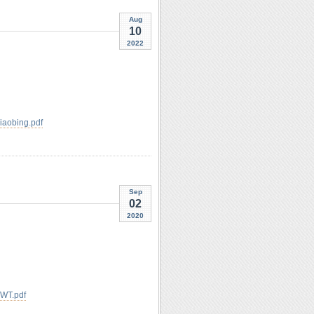
Aug
10
2022
iaobing.pdf
Sep
02
2020
nWT.pdf