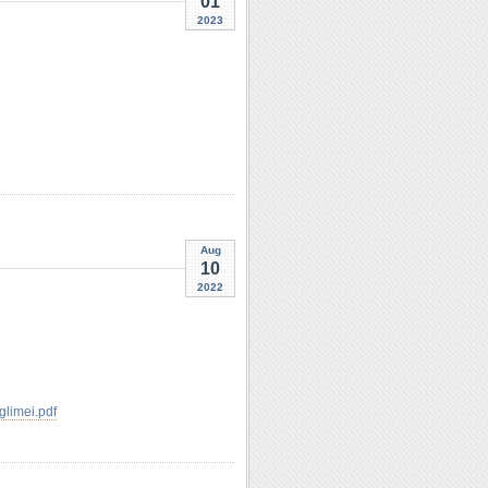
01
2023
Aug
10
2022
glimei.pdf