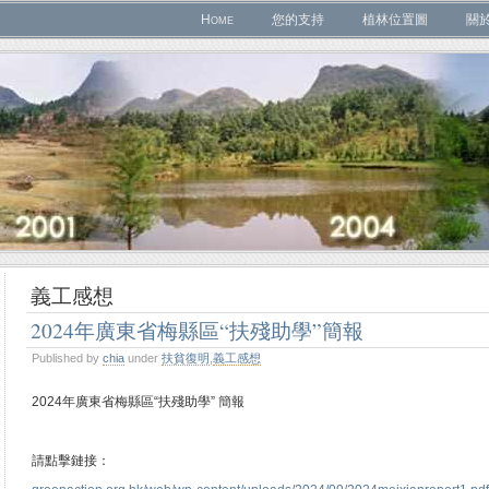
Home
您的支持
植林位置圖
關
義工感想
2024年廣東省梅縣區“扶殘助學”簡報
Published by
chia
under
扶貧復明
,
義工感想
2024年廣東省梅縣區“扶殘助學” 簡報
請點擊鏈接：