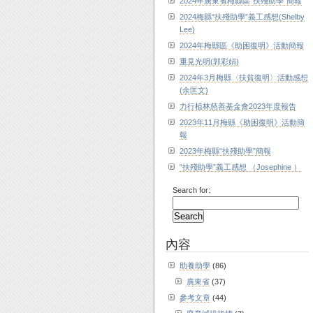
2024年廣東省梅縣區“扶殘助學”簡報
2024梅縣“扶殘助學”義工感想(Shelby
Lee)
2024年梅縣區《助困復明》活動簡報
重見光明(郭彩娟)
2024年3月梅縣〈扶貧復明〉活動感想
(余匡文)
力行植林慈善基金會2023年度報告
2023年11月梅縣《助困復明》活動簡
報
2023年梅縣“扶殘助學”簡報
“扶殘助學”義工感想 （Josephine ）
Search for:
內容
助養助學
(86)
廣東省
(37)
參考文章
(44)