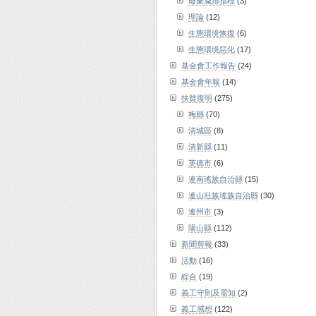
廢棄減排指標
(3)
理論
(12)
生態環境恢復
(6)
生態環境惡化
(17)
基金會工作報告
(24)
基金會年報
(14)
扶貧復明
(275)
梅縣
(70)
清城區
(8)
清新縣
(11)
英德市
(6)
連南瑤族自治縣
(15)
連山壯族瑤族自治縣
(30)
連州市
(3)
陽山縣
(112)
新聞剪報
(33)
活動
(16)
綜合
(19)
義工守則及需知
(2)
義工感想
(122)