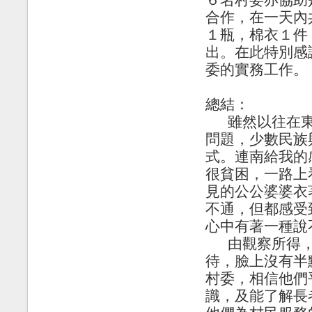
合作，在一天內
１瓶，棉衣１件
出。在此特別感
委的實務工作。
總結：
雖然以往在
問題，少數民族
式。連南給我的
很貧困，一路上
見的公公婆婆衣
不通，但都感受
心中有著一種說
由觀察所得
待，臉上沒有半
村委，相信他們
識，及能了解長