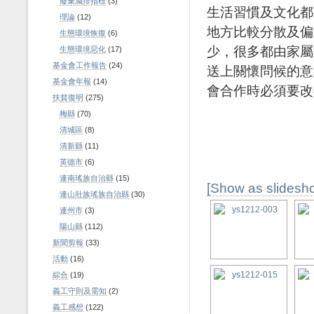
廢棄減排指標
(3)
生活習慣及文化都
理論
(12)
地方比較分散及偏
生態環境恢復
(6)
少，很多都由家屬
生態環境惡化
(17)
基金會工作報告
(24)
送上關懷問候的意
基金會年報
(14)
會合作時必須要改
扶貧復明
(275)
梅縣
(70)
清城區
(8)
義
清新縣
(11)
201
英德市
(6)
連南瑤族自治縣
(15)
[Show as slidesh
連山壯族瑤族自治縣
(30)
連州市
(3)
陽山縣
(112)
新聞剪報
(33)
活動
(16)
綜合
(19)
義工守則及需知
(2)
義工感想
(122)