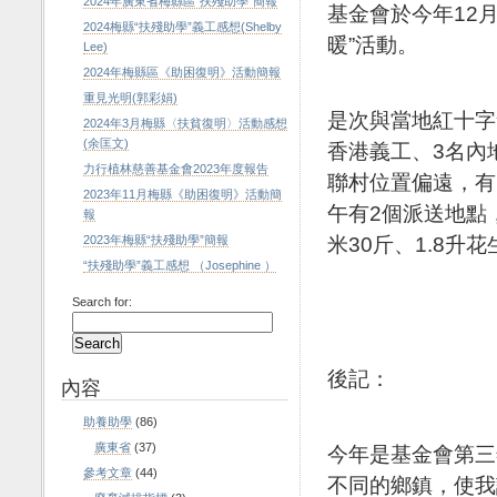
2024年廣東省梅縣區“扶殘助學”簡報
基金會於今年12
2024梅縣“扶殘助學”義工感想(Shelby
暖”活動。
Lee)
2024年梅縣區《助困復明》活動簡報
重見光明(郭彩娟)
是次與當地紅十字
2024年3月梅縣〈扶貧復明〉活動感想
(余匡文)
香港義工、3名內
力行植林慈善基金會2023年度報告
聯村位置偏遠，有
2023年11月梅縣《助困復明》活動簡
午有2個派送地點
報
米30斤、1.8升
2023年梅縣“扶殘助學”簡報
“扶殘助學”義工感想 （Josephine ）
Search for:
後記：
內容
助養助學
(86)
廣東省
(37)
今年是基金會第三
參考文章
(44)
不同的鄉鎮，使我