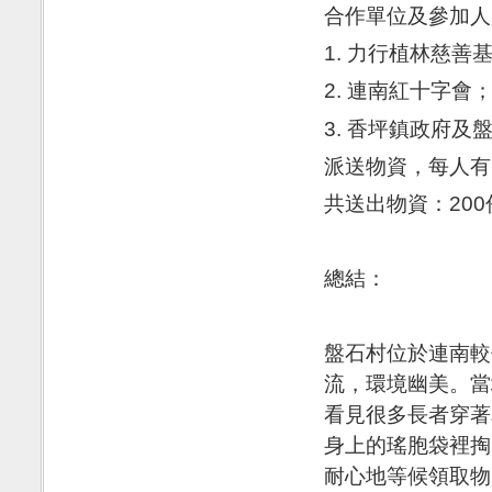
合作單位及參加人
1. 力行植林慈善
2. 連南紅十字會
3. 香坪鎮政府及
派送物資，每人有：
共送出物資：200
總結：
盤石村位於連南較
流，環境幽美。當
看見很多長者穿著
身上的瑤胞袋裡掏
耐心地等候領取物