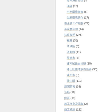
廢棄減排指標
(3)
理論
(12)
生態環境恢復
(6)
生態環境惡化
(17)
基金會工作報告
(24)
基金會年報
(14)
扶貧復明
(275)
梅縣
(70)
清城區
(8)
清新縣
(11)
英德市
(6)
連南瑤族自治縣
(15)
連山壯族瑤族自治縣
(30)
連州市
(3)
陽山縣
(112)
新聞剪報
(33)
活動
(16)
綜合
(19)
義工守則及需知
(2)
義工感想
(122)