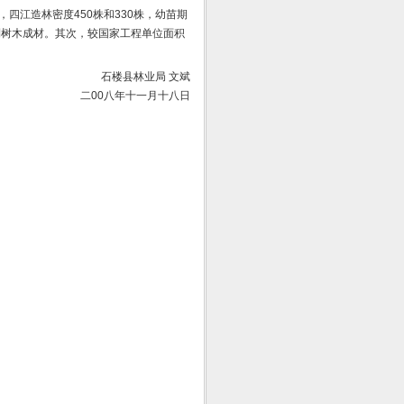
四江造林密度450株和330株，幼苗期
利树木成材。其次，较国家工程单位面积
石楼县林业局 文斌
二00八年十一月十八日