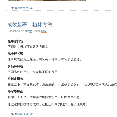
No responses yet
成效显著 – 植林方法
Published by
admin
under
理論
品字形打坑
下雨时，树坑可有效吸收雨水。
泥土混谷殼
使树坑内的泥土疏松，有利树根伸展，有利水份渗透。
多品种种植
不同品种的苗木，会发挥不同的作用。
松树皮覆盖
在覆盖下，较容易发霉，滋生虫蚁，可减少水份蒸发，以及有助苗木成长及生态
浸湿整座山
利用以上工序，増强整片山的蓄水力，可以生生不息。
通过这样的植林方法后，在山上不同的地方，会出现泉水。
No responses yet