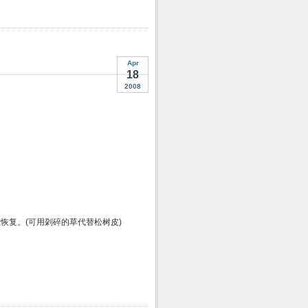
Apr
18
2008
恢复。(可用刴碎的草代替松树皮)