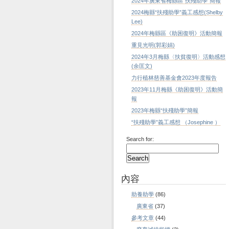
2024年廣東省梅縣區“扶殘助學”簡報
2024梅縣“扶殘助學”義工感想(Shelby
Lee)
2024年梅縣區《助困復明》活動簡報
重見光明(郭彩娟)
2024年3月梅縣〈扶貧復明〉活動感想
(余匡文)
力行植林慈善基金會2023年度報告
2023年11月梅縣《助困復明》活動簡
報
2023年梅縣“扶殘助學”簡報
“扶殘助學”義工感想 （Josephine ）
Search for:
內容
助養助學
(86)
廣東省
(37)
參考文章
(44)