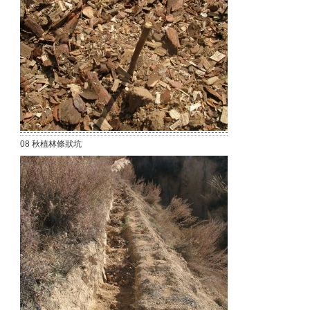
08 秋植林條狀坑