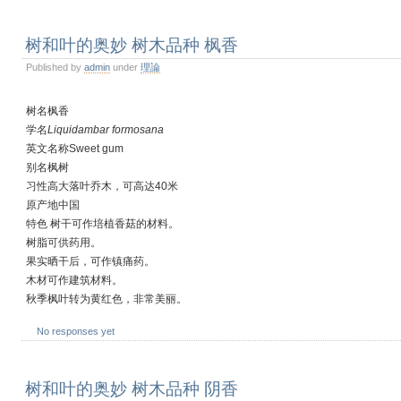
树和叶的奥妙 树木品种 枫香
Published by
admin
under
理論
树名枫香
学名
Liquidambar formosana
英文名称Sweet gum
别名枫树
习性高大落叶乔木，可高达40米
原产地中国
特色 树干可作培植香菇的材料。
树脂可供药用。
果实晒干后，可作镇痛药。
木材可作建筑材料。
秋季枫叶转为黄红色，非常美丽。
No responses yet
树和叶的奥妙 树木品种 阴香