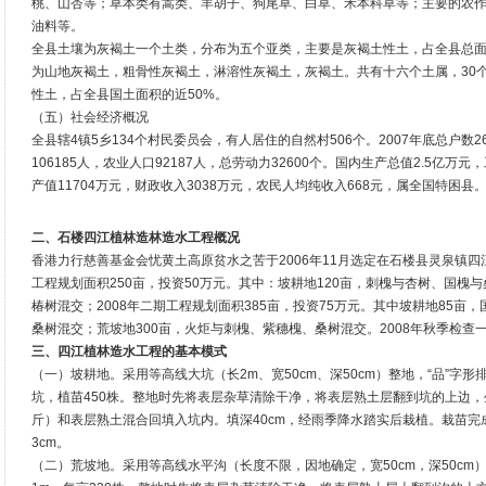
桃、山杏等；草本类有蒿类、羊胡子、狗尾草、白草、禾本科草等；主要的农
油料等。
全县土壤为灰褐土一个土类，分布为五个亚类，主要是灰褐土性土，占全县总面积
为山地灰褐土，粗骨性灰褐土，淋溶性灰褐土，灰褐土。共有十六个土属，30
性土，占全县国土面积的近50%。
（五）社会经济概况
全县辖4镇5乡134个村民委员会，有人居住的自然村506个。2007年底总户数26
106185人，农业人口92187人，总劳动力32600个。国内生产总值2.5亿万
产值11704万元，财政收入3038万元，农民人均纯收入668元，属全国特困县
二、石楼四江植林造林造水工程概况
香港力行慈善基金会忧黄土高原贫水之苦于2006年11月选定在石楼县灵泉镇四江
工程规划面积250亩，投资50万元。其中：坡耕地120亩，刺槐与杏树、国槐
椿树混交；2008年二期工程规划面积385亩，投资75万元。其中坡耕地85
桑树混交；荒坡地300亩，火炬与刺槐、紫穗槐、桑树混交。2008年秋季检查
三、四江植林造水工程的基本模式
（一）坡耕地。采用等高线大坑（长2m、宽50cm、深50cm）整地，“品”字形排
坑，植苗450株。整地时先将表层杂草清除干净，将表层熟土层翻到坑的上边，
斤）和表层熟土混合回填入坑内。填深40cm，经雨季降水踏实后栽植。栽苗完
3cm。
（二）荒坡地。采用等高线水平沟（长度不限，因地确定，宽50cm，深50cm