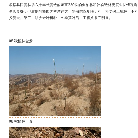
根据县国营林场六十年代营造的每亩330株的侧柏林和社会造林密度生长情况看，
生长良好，但后期可能因为密度过大，水份供应受限，利于郁闭保土成林，不
投资大。第三，缺少针叶树种，冬季落叶后，工程效果不明显。
08 秋植林全景
08 秋植林一景