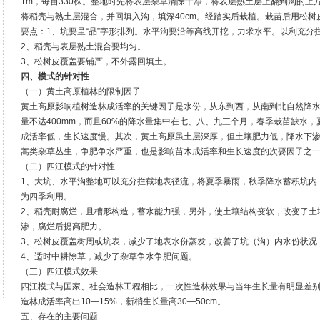
1m，每亩330株。整地时先将表层杂草清除干净，将表层熟土层上翻到沟的上
将稻壳与熟土层混合，并回填入沟，填深40cm。经踏实后栽植。栽苗后用松树
要点：1、坑要呈“品”字形排列。水平沟要沿等高线开挖，力求水平。以利充分
2、稻壳与表层熟土混合要均匀。
3、松树皮覆盖要铺严，不外露回填土。
四、模式的针对性
（一）黄土高原植林的限制因子
黄土高原影响植树造林成活率的关键因子是水份，从东到西，从南到北自然降
量不达400mm，而且60%的降水量集中在七、八、九三个月，春季栽苗缺水
成活率低，生长速度慢。其次，黄土高原虽土层深厚，但土壤肥力低，降水下
蒿类杂草丛生，争肥争水严重，也是影响苗木成活率和生长速度的次要因子之
（二）四江模式的针对性
1、大坑、水平沟整地可以充分拦截地表径流，将夏季暴雨，秋季降水蓄积坑内
为四季利用。
2、稻壳耐腐烂，且槽形构造，蓄水能力强，另外，使土壤结构变软，改变了土
渗，腐烂后提高肥力。
3、松树皮覆盖树周或坑表，减少了地表水份蒸发，改善了坑（沟）内水份状况
4、适时中耕除草，减少了杂草争水争肥问题。
（三）四江模式效果
四江模式与国家、社会造林工程相比，一次性造林效果与当年生长量有明显差
造林成活率高出10—15%，新梢生长量高30—50cm。
五、存在的主要问题