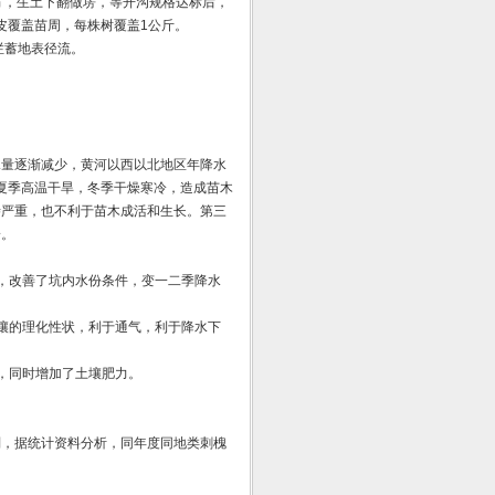
方，生土下翻做塄，等开沟规格达标后，
皮覆盖苗周，每株树覆盖1公斤。
拦蓄地表径流。
水量逐渐减少，黄河以西以北地区年降水
，夏季高温干旱，冬季干燥寒冷，造成苗木
渗严重，也不利于苗木成活和生长。第三
一。
，改善了坑内水份条件，变一二季降水
壤的理化性状，利于通气，利于降水下
，同时增加了土壤肥力。
别，据统计资料分析，同年度同地类刺槐