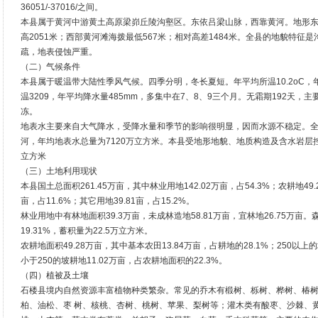
36051/-37016/之间。
本县属于黄河中游黄土高原梁峁丘陵沟壑区。东依吕梁山脉，西靠黄河。地形
高2051米；西部黄河滩海拨最低567米；相对高差1484米。全县的地貌特
疏，地表侵蚀严重。
（二）气候条件
本县属于暖温带大陆性季风气候。四季分明，冬长夏短。年平均所温10.2oC，年
温3209，年平均降水量485mm，多集中在7、8、9三个月。无霜期192天
冻。
地表水主要来自大气降水，受降水量和季节的影响很明显，因而水源不稳定。
河，年均地表水总量为7120万立方米。本县受地形地貌、地质构造及含水岩层控
立方米
（三）土地利用现状
本县国土总面积261.45万亩，其中林业用地142.02万亩，占54.3%；农耕地49.
亩，占11.6%；其它用地39.81亩，占15.2%。
林业用地中有林地面积39.3万亩，未成林造地58.81万亩，宜林地26.75万亩。
19.31%，蓄积量为22.5万立方米。
农耕地面积49.28万亩，其中基本农田13.84万亩，占耕地的28.1%；250以上的
小于250的坡耕地11.02万亩，占农耕地面积的22.3%。
（四）植被及土壤
石楼县境内自然资源丰富植物种类繁杂。常见的乔木有椴树、栎树、桦树、椿
柏、油松、枣 树、核桃、杏树、桃树、苹果、梨树等；灌木类有酸枣、沙棘、