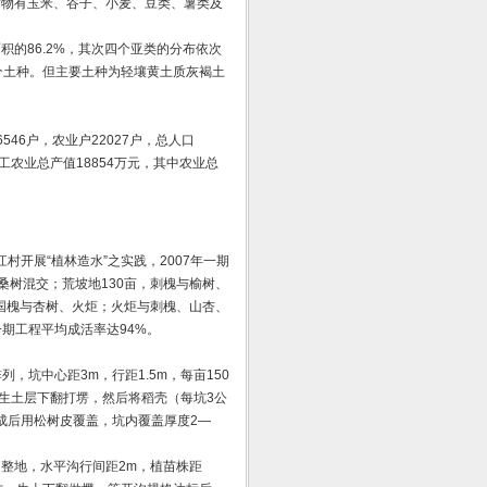
作物有玉米、谷子、小麦、豆类、薯类及
的86.2%，其次四个亚类的分布依次
个土种。但主要土种为轻壤黄土质灰褐土
546户，农业户22027户，总人口
元，工农业总产值18854万元，其中农业总
。
村开展“植林造水”之实践，2007年一期
与桑树混交；荒坡地130亩，刺槐与榆树、
亩，国槐与杏树、火炬；火炬与刺槐、山杏、
一期工程平均成活率达94%。
列，坑中心距3m，行距1.5m，每亩150
生土层下翻打塄，然后将稻壳（每坑3公
成后用松树皮覆盖，坑内覆盖厚度2—
）整地，水平沟行间距2m，植苗株距