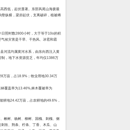
东高西低，起伏显著。东部风尾山海拨最
征是沟壑纵横，梁峁起伏，支离破碎，植被稀
日照时数2800小时，大于等于10o的积
，主要气候灾害是干旱、干热风、冰雹和霜
全县河流均属黄河水系，由东向西注入黄
制，地下水资源贫乏，年均仅1386万
28万亩，占18.9%；牧业用地30.34万
森林覆盖率为13.46%,林木覆被率为
坡耕地24.42万亩，占农耕地的49.6%，
树、楸树、杨树、柳树、国槐、刺槐、侧
黄刺玫、荆条、柠条、丁香、木瓜、山