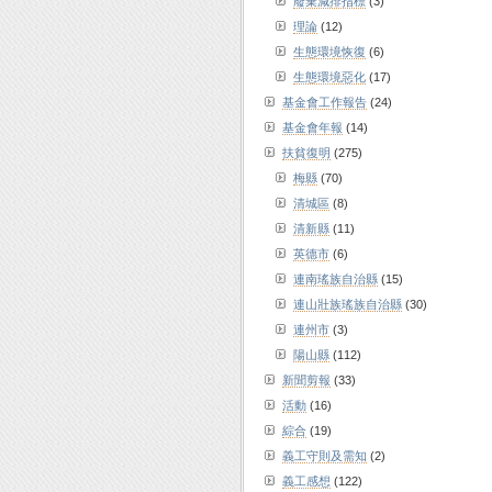
廢棄減排指標
(3)
理論
(12)
生態環境恢復
(6)
生態環境惡化
(17)
基金會工作報告
(24)
基金會年報
(14)
扶貧復明
(275)
梅縣
(70)
清城區
(8)
清新縣
(11)
英德市
(6)
連南瑤族自治縣
(15)
連山壯族瑤族自治縣
(30)
連州市
(3)
陽山縣
(112)
新聞剪報
(33)
活動
(16)
綜合
(19)
義工守則及需知
(2)
義工感想
(122)