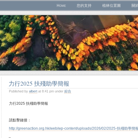
Home
您的支持
植林位置圖
關
力行2025 扶殘助學簡報
Published by
albert
at 8:41 pm under
綜合
力行2025 扶殘助學簡報
請點擊鏈接：
http://greenaction.org.hk/web/wp-content/uploads/2026/02/2025-扶殘助學簡報