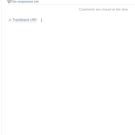
No responses yet
Comments are closed at this time.
Trackback URI
|