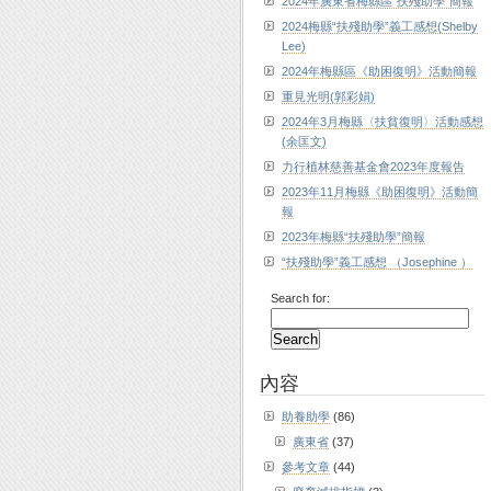
2024年廣東省梅縣區“扶殘助學”簡報
2024梅縣“扶殘助學”義工感想(Shelby
Lee)
2024年梅縣區《助困復明》活動簡報
重見光明(郭彩娟)
2024年3月梅縣〈扶貧復明〉活動感想
(余匡文)
力行植林慈善基金會2023年度報告
2023年11月梅縣《助困復明》活動簡
報
2023年梅縣“扶殘助學”簡報
“扶殘助學”義工感想 （Josephine ）
Search for:
內容
助養助學
(86)
廣東省
(37)
參考文章
(44)