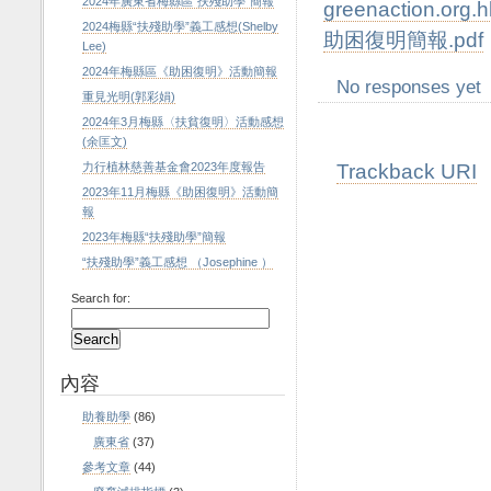
2024年廣東省梅縣區“扶殘助學”簡報
greenaction.org
2024梅縣“扶殘助學”義工感想(Shelby
助困復明簡報.pdf
Lee)
2024年梅縣區《助困復明》活動簡報
No responses yet
重見光明(郭彩娟)
2024年3月梅縣〈扶貧復明〉活動感想
(余匡文)
Trackback URI
力行植林慈善基金會2023年度報告
2023年11月梅縣《助困復明》活動簡
報
2023年梅縣“扶殘助學”簡報
“扶殘助學”義工感想 （Josephine ）
Search for:
內容
助養助學
(86)
廣東省
(37)
參考文章
(44)