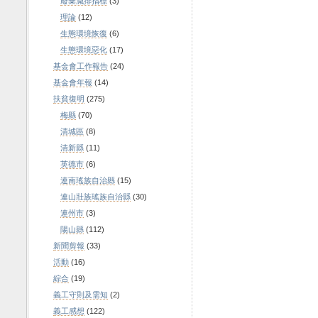
廢棄減排指標
(3)
理論
(12)
生態環境恢復
(6)
生態環境惡化
(17)
基金會工作報告
(24)
基金會年報
(14)
扶貧復明
(275)
梅縣
(70)
清城區
(8)
清新縣
(11)
英德市
(6)
連南瑤族自治縣
(15)
連山壯族瑤族自治縣
(30)
連州市
(3)
陽山縣
(112)
新聞剪報
(33)
活動
(16)
綜合
(19)
義工守則及需知
(2)
義工感想
(122)