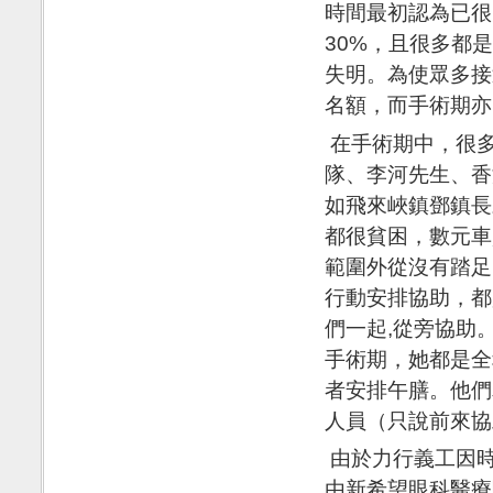
時間最初認為已很
30%，且很多都
失明。為使眾多接
名額，而手術期亦由
在手術期中，很
隊、李河先生、香
如飛來峽鎮鄧鎮長
都很貧困，數元車
範圍外從沒有踏足
行動安排協助，都
們一起,從旁協助
手術期，她都是全
者安排午膳。他們
人員（只說前來協
由於力行義工因時
由新希望眼科醫療