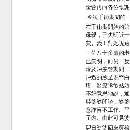
金會再向各位致謝
今次手術期間的一
在手術期開始的第
母親，已失明近十
費。義工對她說這
一位八十多歲的老
已失明，而另一隻
毒及沖淚管期間，
沖過的臉呈現雪白
堪。醫療隊敏姑娘
不好意思地說，通
與婆婆閒談，婆婆
意詐盲不工作。平
子內。由此可見婆
翌日婆婆回來覆檢