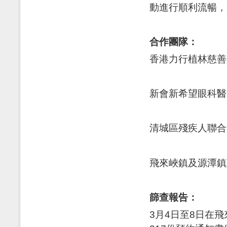
動進行順利流暢，
合作團隊：
香港力行植林慈善
新會新希望眼科醫
清城區殘疾人聯合
飛來峽鎮及源潭鎮
篩查
報
告
：
3月4日至8日在