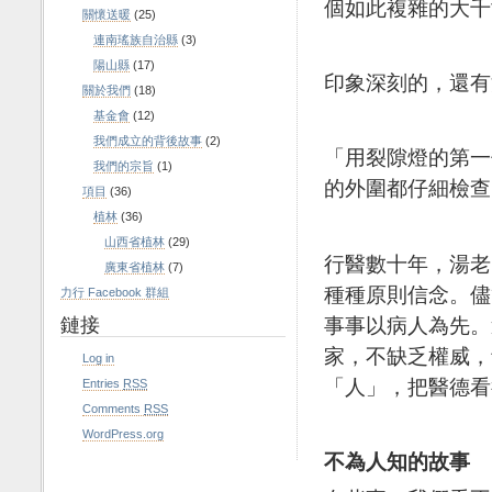
個如此複雜的大千
關懷送暖
(25)
連南瑤族自治縣
(3)
陽山縣
(17)
印象深刻的，還有
關於我們
(18)
基金會
(12)
我們成立的背後故事
(2)
「用裂隙燈的第一
我們的宗旨
(1)
的外圍都仔細檢查
項目
(36)
植林
(36)
山西省植林
(29)
行醫數十年，湯老
廣東省植林
(7)
種種原則信念。儘
力行 Facebook 群組
鏈接
事事以病人為先。
家，不缺乏權威，
Log in
「人」，把醫德看
Entries
RSS
Comments
RSS
WordPress.org
不為人知的故事