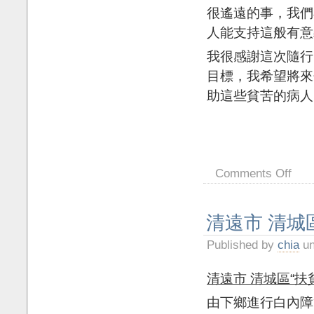
很遙遠的事，我們
人能支持這般有意
我很感謝這次隨行
目標，我希望將來
助這些貧苦的病人
義工 廖芷霑
201
Comments Off
清遠市 清城
Published by
chia
un
清遠市 清城區
“
扶
由下鄉進行白內障篩