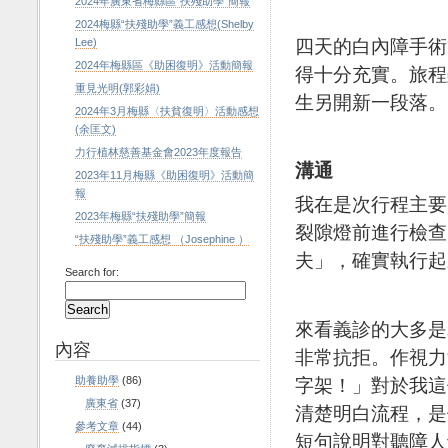
2024年廣東省梅縣區“扶殘助學”簡報
2024梅縣“扶殘助學”義工感想(Shelby
四天的白內障手術
Lee)
2024年梅縣區《助困復明》活動簡報
得十分充實。旅程
重見光明(郭彩娟)
生另開新一段落。
2024年3月梅縣〈扶貧復明〉活動感想
(余匡文)
力行植林慈善基金會2023年度報告
溝通
2023年11月梅縣《助困復明》活動簡
報
我在是次行程主要負
2023年梅縣“扶殘助學”簡報
裂隙燈前進行檢查
“扶殘助學”義工感想 （Josephine ）
夫」，確實執行起
Search for:
來看義診的大多是
內容
非常抗拒。作視力
字架！」對於我這
助養助學
(86)
廣東省
(37)
清楚明白流程，是
參考文章
(44)
短句說明對聽障人