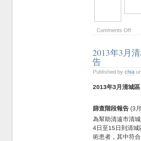
Comments Off
2013年3
告
Published by
chia
un
2013
年
3
月
清城區
篩查
階段
報告
(
為幫助清遠市清城
4日至15日到清
術患者，其中符合