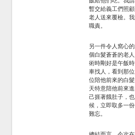
飯給他們吃。我請
暫交給義工們照顧
老人送來覆檢。我
職責。
另一件令人窩心的
個白髮蒼蒼的老人
術時剛好是午飯時
車找人，看到那位
位陪他前來的白髮
天特意陪他前來進
己捱著餓肚子，也
候，立即取多一份
難忘。
總結而言，今次在