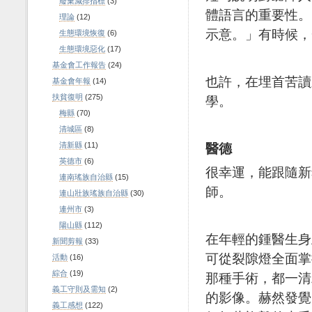
廢棄減排指標
(3)
體語言的重要性。
理論
(12)
示意。」有時候，
生態環境恢復
(6)
生態環境惡化
(17)
基金會工作報告
(24)
也許，在埋首苦讀
基金會年報
(14)
扶貧復明
(275)
學。
梅縣
(70)
清城區
(8)
醫德
清新縣
(11)
英德市
(6)
很幸運，能跟隨新
連南瑤族自治縣
(15)
師。
連山壯族瑤族自治縣
(30)
連州市
(3)
陽山縣
(112)
在年輕的鍾醫生身
新聞剪報
(33)
可從裂隙燈全面掌
活動
(16)
綜合
(19)
那種手術，都一清
義工守則及需知
(2)
的影像。赫然發覺
義工感想
(122)