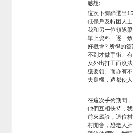
感想:
這次下鄉篩選出1
低保戶及特困人士
我和另一位領隊梁
單上資料 逐一致
好機會? 所得的
不到才做手術。有
女外出打工而沒法
獲要領。而亦有不
失良機，這都使人
在這次手術期間，
他們互相扶持，我
前來應診，這位村
村開會，恐老人肚