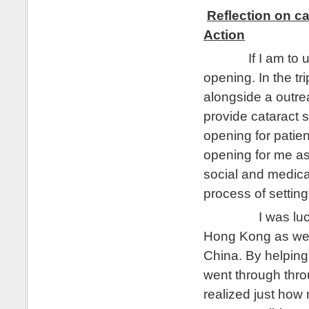
Reflection on ca
Action
If I am to use a
opening. In the tr
alongside a outr
provide cataract s
opening for patie
opening for me as 
social and medical
process of setting
I was lucky en
Hong Kong as well
China. By helping 
went through thro
realized just how