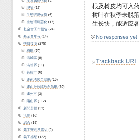
廢棄減排指標
(3)
根及树皮均可入药
理論
(12)
树叶在秋季未脱落
生態環境恢復
(6)
生態環境惡化
(17)
生长快，能适应各
基金會工作報告
(24)
No responses yet
基金會年報
(14)
扶貧復明
(275)
梅縣
(70)
清城區
(8)
Trackback URI
清新縣
(11)
英德市
(6)
連南瑤族自治縣
(15)
連山壯族瑤族自治縣
(30)
連州市
(3)
陽山縣
(112)
新聞剪報
(33)
活動
(16)
綜合
(19)
義工守則及需知
(2)
義工感想
(122)