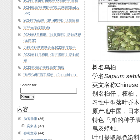
2024年廣東省梅縣區“扶殘助學”簡報
2024梅縣“扶殘助學”義工感想(Shelby
Lee)
2024年梅縣區《助困復明》活動簡報
重見光明(郭彩娟)
2024年3月梅縣〈扶貧復明〉活動感想
(余匡文)
力行植林慈善基金會2023年度報告
2023年11月梅縣《助困復明》活動簡
報
树名乌桕
2023年梅縣“扶殘助學”簡報
学名
Sapium sebi
“扶殘助學”義工感想 （Josephine ）
英文名称Chinese ta
Search for:
别名桕仔，桠桕，
习性中型落叶乔木
內容
原产地中国，日本
特色 乌桕的种子
助養助學
(86)
廣東省
(37)
皂及蜡烛。
參考文章
(44)
叶可提取黑色染料