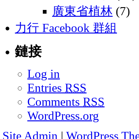
廣東省植林
(7)
力行 Facebook 群組
鏈接
Log in
Entries
RSS
Comments
RSS
WordPress.org
Site Admin
|
WordPress Th