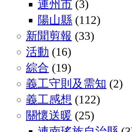
連州市
(3)
陽山縣
(112)
新聞剪報
(33)
活動
(16)
綜合
(19)
義工守則及需知
(2)
義工感想
(122)
關懷送暖
(25)
連南瑤族自治縣
(3