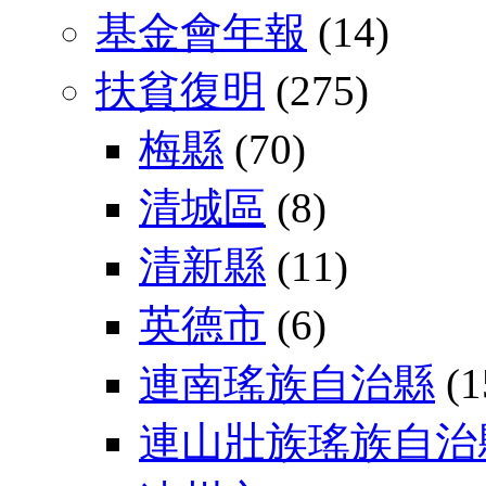
基金會年報
(14)
扶貧復明
(275)
梅縣
(70)
清城區
(8)
清新縣
(11)
英德市
(6)
連南瑤族自治縣
(1
連山壯族瑤族自治