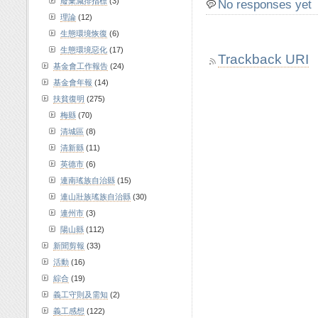
廢棄減排指標
(3)
No responses yet
理論
(12)
生態環境恢復
(6)
生態環境惡化
(17)
Trackback URI
基金會工作報告
(24)
基金會年報
(14)
扶貧復明
(275)
梅縣
(70)
清城區
(8)
清新縣
(11)
英德市
(6)
連南瑤族自治縣
(15)
連山壯族瑤族自治縣
(30)
連州市
(3)
陽山縣
(112)
新聞剪報
(33)
活動
(16)
綜合
(19)
義工守則及需知
(2)
義工感想
(122)