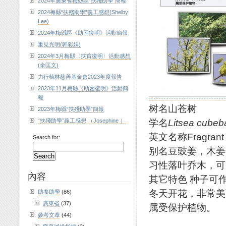
2024年廣東省梅縣區“扶殘助學”簡報
2024梅縣“扶殘助學”義工感想(Shelby
Lee)
2024年梅縣區《助困復明》活動簡報
重見光明(郭彩娟)
2024年3月梅縣〈扶貧復明〉活動感想
(余匡文)
力行植林慈善基金會2023年度報告
2023年11月梅縣《助困復明》活動簡
報
树名山苍树
2023年梅縣“扶殘助學”簡報
学名
Litsea cubeb
“扶殘助學”義工感想 （Josephine ）
英文名称Fragrant L
Search for:
别名豆豉姜，木姜
习性落叶乔木，可
內容
其它特色 种子可
冬天开花，非常美
助養助學
(86)
廣東省
(37)
属受保护植物。
參考文章
(44)