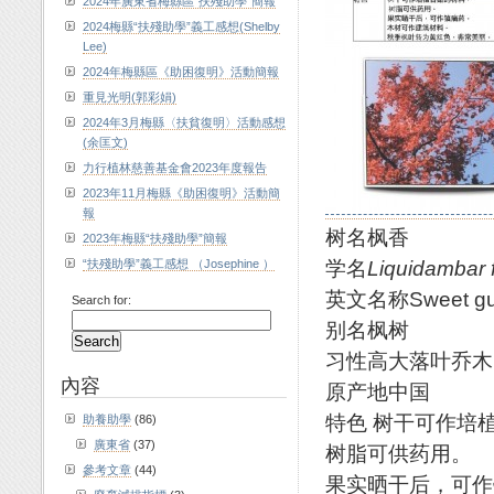
2024年廣東省梅縣區“扶殘助學”簡報
2024梅縣“扶殘助學”義工感想(Shelby
Lee)
2024年梅縣區《助困復明》活動簡報
重見光明(郭彩娟)
2024年3月梅縣〈扶貧復明〉活動感想
(余匡文)
力行植林慈善基金會2023年度報告
2023年11月梅縣《助困復明》活動簡
報
树名枫香
2023年梅縣“扶殘助學”簡報
学名
Liquidambar
“扶殘助學”義工感想 （Josephine ）
英文名称Sweet g
Search for:
别名枫树
习性高大落叶乔木
內容
原产地中国
特色 树干可作培
助養助學
(86)
廣東省
(37)
树脂可供药用。
參考文章
(44)
果实晒干后，可作