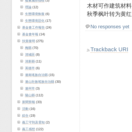
廢棄減排指標
(3)
木材可作建筑材料
理論
(12)
秋季枫叶转为黄红
生態環境恢復
(6)
生態環境惡化
(17)
No responses yet
基金會工作報告
(24)
基金會年報
(14)
扶貧復明
(275)
梅縣
(70)
Trackback URI
清城區
(8)
清新縣
(11)
英德市
(6)
連南瑤族自治縣
(15)
連山壯族瑤族自治縣
(30)
連州市
(3)
陽山縣
(112)
新聞剪報
(33)
活動
(16)
綜合
(19)
義工守則及需知
(2)
義工感想
(122)