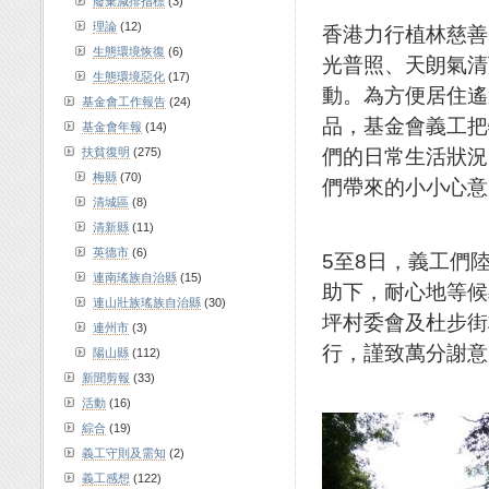
廢棄減排指標
(3)
理論
(12)
香港力行植林慈善
生態環境恢復
(6)
光普照、天朗氣清
生態環境惡化
(17)
動。為方便居住遙
基金會工作報告
(24)
品，基金會義工把
基金會年報
(14)
們的日常生活狀況
扶貧復明
(275)
梅縣
(70)
們帶來的小小心意
清城區
(8)
清新縣
(11)
英德市
(6)
5至8日，義工們
連南瑤族自治縣
(15)
助下，耐心地等候
連山壯族瑤族自治縣
(30)
坪村委會及杜步街
連州市
(3)
行，謹致萬分謝意 
陽山縣
(112)
新聞剪報
(33)
活動
(16)
綜合
(19)
義工守則及需知
(2)
義工感想
(122)