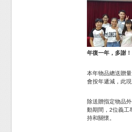
年復一年，多謝！
本年物品總送贈量
會按年遞減，此現
除送贈指定物品外
動期間，2位義工
持和關懷。