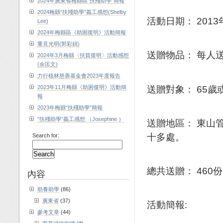
2024年廣東省梅縣區“扶殘助學”簡報
2024梅縣“扶殘助學”義工感想(Shelby
活動日期： 2013
Lee)
2024年梅縣區《助困復明》活動簡報
重見光明(郭彩娟)
送贈物品： 每人
2024年3月梅縣〈扶貧復明〉活動感想
(余匡文)
力行植林慈善基金會2023年度報告
送贈對象： 65
2023年11月梅縣《助困復明》活動簡
報
2023年梅縣“扶殘助學”簡報
“扶殘助學”義工感想 （Josephine ）
送贈地區： 東山
十多處。
Search for:
總共送贈： 460份
內容
助養助學
(86)
廣東省
(37)
活動簡報:
參考文章
(44)