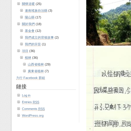
關懷送暖
(25)
連南瑤族自治縣
(3)
陽山縣
(17)
關於我們
(18)
基金會
(12)
我們成立的背後故事
(2)
我們的宗旨
(1)
項目
(36)
植林
(36)
山西省植林
(29)
廣東省植林
(7)
力行 Facebook 群組
鏈接
Log in
Entries
RSS
Comments
RSS
WordPress.org