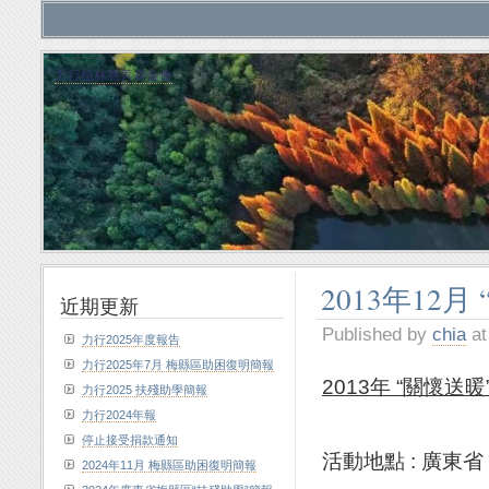
力行植林慈善基金會
2013年12
近期更新
Published by
chia
at
力行2025年度報告
力行2025年7月 梅縣區助困復明簡報
2013年 “關懷送
力行2025 扶殘助學簡報
力行2024年報
停止接受捐款通知
活動地點 : 廣東省
2024年11月 梅縣區助困復明簡報