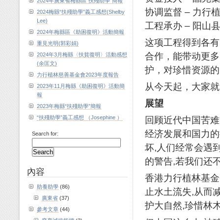
2024年廣東省梅縣區“扶殘助學”簡報
协调监督 – 力行
2024梅縣“扶殘助學”義工感想(Shelby
Lee)
工程承办 – 阳山
2024年梅縣區《助困復明》活動簡報
这项工程得到各有
重見光明(郭彩娟)
合作，能带动更多
2024年3月梅縣〈扶貧復明〉活動感想
(余匡文)
护，对珍惜资源的
力行植林慈善基金會2023年度報告
从今天起，大家就
2023年11月梅縣《助困復明》活動簡
報
展望
2023年梅縣“扶殘助學”簡報
“扶殘助學”義工感想 （Josephine ）
回顾近代中国苦难
经济发展和国力的
Search for:
坏,人们经常会遇
的警告,若我们还
內容
香港力行植林基金
助養助學
(86)
止水土流失,从而
廣東省
(37)
护大自然,珍惜林
參考文章
(44)