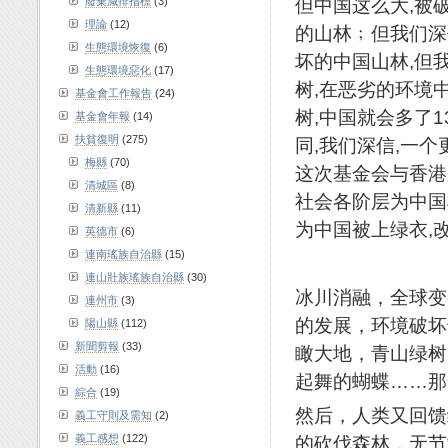
但中国这么大,被
廢棄減排指標
(3)
理論
(12)
的山林﹔但我们深
生態環境恢復
(6)
坏的中国山林,但
生態環境惡化
(17)
树,在恶劣的环境
基金會工作報告
(24)
树,中国就会多了
基金會年報
(14)
扶貧復明
(275)
同,我们深信,一
梅縣
(70)
这次基金会与香港
清城區
(8)
社会各阶层为中国
清新縣
(11)
为中国被上绿衣,
英德市
(6)
連南瑤族自治縣
(15)
連山壯族瑤族自治縣
(30)
冰川消融，全球变
連州市
(3)
的发展，环境破坏
陽山縣
(112)
新聞剪報
(33)
瞰大地，青山绿树
活動
(16)
起舞的蝴蝶……那
綜合
(19)
然后，人类又回馈
義工守則及需知
(2)
的砍伐森林，无节
義工感想
(122)