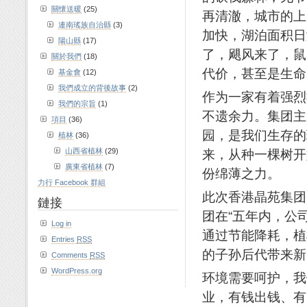
關懷送暖
(25)
再清澈，城市的上
連南瑤族自治縣
(3)
加快，湖泊面积日
陽山縣
(17)
了，飓风来了，鼠
關於我們
(18)
代价，甚至是生命
基金會
(12)
我們成立的背後故事
(2)
作为一家有着强烈
我們的宗旨
(1)
不遗余力。集团主
項目
(36)
园，是我们生存的
植林
(36)
来，从种一棵树开
山西省植林
(29)
廣東省植林
(7)
份绵薄之力。
力行 Facebook 群組
此次香港晶苑集团
鏈接
团在“五年内，公
Log in
通过节能降耗，植
Entries
RSS
的子孙后代带来新
Comments
RSS
WordPress.org
环境需要呵护，我
业，有钱出钱、有