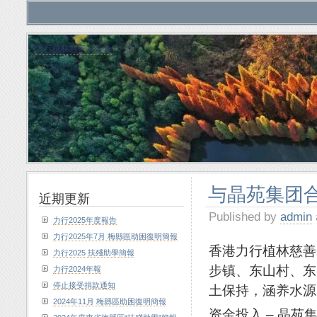
力行植林慈善基金會
与晶苑集团合
近期更新
Published by
admin
力行2025年度報告
力行2025年7月 梅縣區助困復明簡報
香港力行植林慈善
力行2025 扶殘助學簡報
步镇、东山村、东
力行2024年報
停止接受捐款通知
土保持，涵养水源
2024年11月 梅縣區助困復明簡報
资金投入 – 晶苑