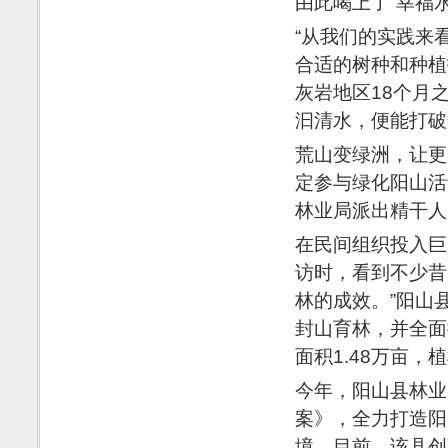
由此喝上了“幸福水
“从我们的实践来
合适的树种和种植
灰岩地区18个月
汩清水，便能打破
荒山变绿洲，让更
定参与绿化阳山活
林业局派出精干人
在民间组织投入巨
访时，看到不少昔
林的成效。”阳山
封山育林，并全面
面积1.48万亩，
今年，阳山县林业
案》，全力打造阳
境。目前，该县创