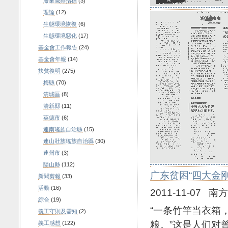
廢棄減排指標
(3)
理論
(12)
生態環境恢復
(6)
生態環境惡化
(17)
基金會工作報告
(24)
基金會年報
(14)
扶貧復明
(275)
梅縣
(70)
清城區
(8)
清新縣
(11)
英德市
(6)
連南瑤族自治縣
(15)
連山壯族瑤族自治縣
(30)
連州市
(3)
陽山縣
(112)
广东
贫困
“四大金
新聞剪報
(33)
活動
(16)
2011-11-07 南
綜合
(19)
“一条竹竿当衣箱
義工守則及需知
(2)
粮。”这是人们对
義工感想
(122)