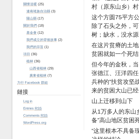
關懷送暖
(25)
村（原东山乡）村
連南瑤族自治縣
(3)
这个方圆75平方
陽山縣
(17)
除了石头之外，可
關於我們
(18)
基金會
(12)
树；缺水，没水源
我們成立的背後故事
(2)
在这片贫瘠的土地
我們的宗旨
(1)
贫困就如一个死结
項目
(36)
植林
(36)
但今年的金秋，当
山西省植林
(29)
张德江、汪洋四任
廣東省植林
(7)
兵种的“扶贫攻坚
力行 Facebook 群組
来的贫困大山已经
鏈接
山上迁移到山下
Log in
Entries
RSS
从1万多人的东山
Comments
RSS
备”高山地区贫困
WordPress.org
“这里根本不具备