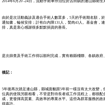
2014年6月20
-
24日，流動手術車停泊位於吉田鎮的連山縣衛生
由於是次活動義診及適合手術人數眾多，5天的手術期名額，於
通知書，輪候安排；計有白內障131人，胬肉43人。基金會
排，真是衷心感謝很多默默捐資的善長。
是次篩查及手術工作得以順利完成，實有賴縣殘聯、各鎮政府
後記：
5年後再次踏足連山縣，縣城面貌跟5年前一樣沒有太大改變，
位真的使我另眼相看，不管是對待長者或工作流程上，都很配
成，更發揮高質素、高效率的專業水平。這些為群眾服務的政
得嘉許。