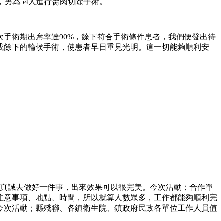
，另為54人進行胬肉切除手術。
次手術期出席率達90%，餘下符合手術條件患者，我們便發出待
完成餘下的輪候手術，使患者早日重見光明。這一切能夠順利安
用真誠去做好一件事，出來效果可以很完美。今次活動；合作單
注意事項、地點、時間，所以就算人數眾多，工作都能夠順利完
今次活動；縣殘聯、各鎮衛生院、鎮政府民政各單位工作人員值