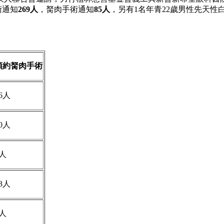
術通知
269
人
，胬肉手術通知
85
人
，另有1名年青22歲男性先天
預約胬肉手術
6人
0人
6人
3人
1人