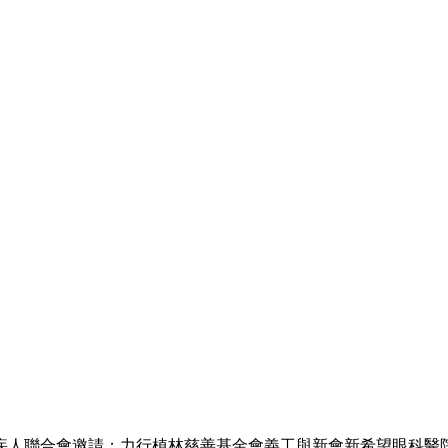
聯合會邀請；力行植林慈善基金會義工與新會新希望眼科醫院醫療