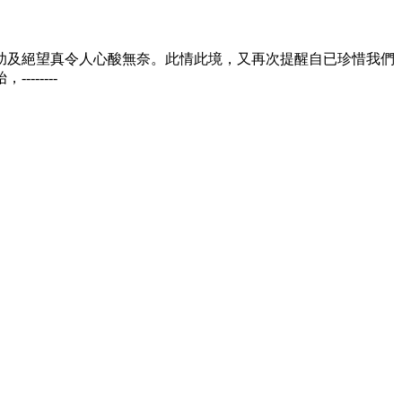
助及絕望真令人心酸無奈。此情此境，又再次提醒自已珍惜我們
-----