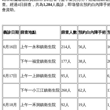
查。經過4日篩查，共為
1,284
人義診，即塲發出預約白內障手
會資助。
義診日期
篩查地點
篩查人數
預約白內障手術
6月16日
上午一永和鎮衛生院
214人
56人
1
下午一福堂鎮衛生院
177人
38人
2
6月17日
上午一上帥鎮衛生院
95人
15人
下午一小三江鎮衛生院
260人
62人
1
6月18月
上午一禾洞鎮衛生院
92人
19人