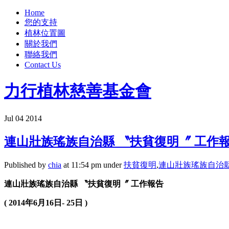
Home
您的支持
植林位置圖
關於我們
聯絡我們
Contact Us
力行植林慈善基金會
Jul
04
2014
連山壯族瑤族自治縣 〝扶貧復明〞 工作
Published by
chia
at 11:54 pm under
扶貧復明
,
連山壯族瑤族自治
連山壯族
瑤族自治縣
〝扶貧復明〞
工作報告
( 2014
年
6
月
16
日
- 25
日
)