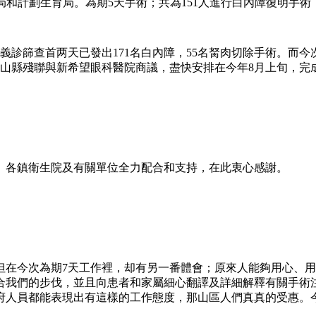
局和計劃生育局。為期5天手術；共為151人進行白內障復明手術
義診篩查首两天已發出171名白內障，55名胬肉切除手術。而今
，連山縣殘聯與新希望眼科醫院商議，盡快安排在今年8月上旬，
、各鎮衛生院及有關單位全力配合和支持，在此衷心感謝。
但在今次為期7天工作裡，却有另一番體會；原來人能夠用心、
合我們的步伐，並且向患者和家屬細心翻譯及詳細解釋有關手術
府人員都能表現出有這樣的工作態度，那山區人們真真的受惠。