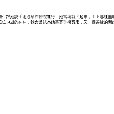
當醫生跟她說手術必須在醫院進行，她當塲就哭起來，面上那種無
4嵗的妹妹，我會嘗試為她籌募手術費用，又一個善緣的開始，---