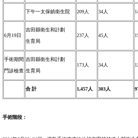
下午一太保鎮衛生院
209人
34人
1
吉田縣衛生和計劃
6月19日
237人
45人
1
生育局
手術期間
吉田縣衛生和計劃
173人
34人
1
門診檢查
生育局
合
計
1,457
人
303
人
9
手術階段
：