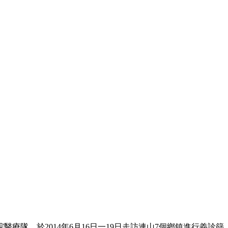
隊，於2014年6月16日一19日走訪連山7個鄉鎮進行義診篩