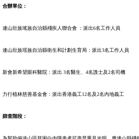
合辦單位
：
連山壯族瑤族自治縣殘疾人聯合會 ：派出6名工作人員
連山壯族瑶族自治縣衛生和計劃生育局：派出3名工作人員
新會新希望眼科醫院：派出 3名醫生、4名謢士及2名司機
力行植林慈善基金會：派出香港義工12名及2名內地義工
篩查階段
：
為幫助偏遠山區貧困白內障患者可盡早重見光明，應連山縣殘疾人