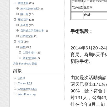
手術期間
吉田縣衛生和計劃
關懷送暖
(25)
門診檢查
生育局
連南瑤族自治縣
(3)
陽山縣
(17)
合
計
關於我們
(18)
基金會
(12)
手術階段
：
我們成立的背後故事
(2)
我們的宗旨
(1)
項目
(36)
2014年6月20
-
2
植林
(36)
山西省植林
(29)
育局。為期5天手
廣東省植林
(7)
切除手術。
力行 Facebook 群組
鏈接
由於是次活動義診
Log in
两天已發出171
Entries
RSS
Comments
RSS
90%，餘下符合
WordPress.org
障131人，胬肉
排在今年8月上旬