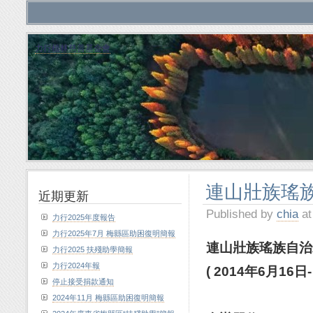
力行植林慈善基金會
連山壯族瑤族
近期更新
Published by
chia
at
力行2025年度報告
力行2025年7月 梅縣區助困復明簡報
連山壯族
瑤族自治
力行2025 扶殘助學簡報
力行2024年報
( 2014
年
6
月
16
日
停止接受捐款通知
2024年11月 梅縣區助困復明簡報