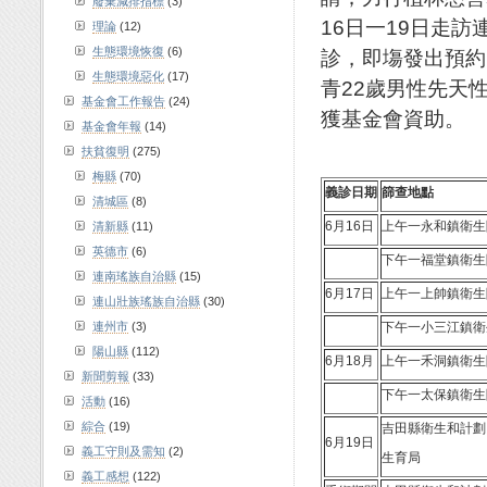
廢棄減排指標
(3)
16日一19日走
理論
(12)
生態環境恢復
(6)
診，即塲發出預約
生態環境惡化
(17)
青22歲男性先天
基金會工作報告
(24)
獲基金會資助。
基金會年報
(14)
扶貧復明
(275)
梅縣
(70)
義診日期
篩查地點
清城區
(8)
6月16日
上午一永和鎮衛生
清新縣
(11)
英德市
(6)
下午一福堂鎮衛生
連南瑤族自治縣
(15)
6月17日
上午一上帥鎮衛生
連山壯族瑤族自治縣
(30)
連州市
(3)
下午一小三江鎮衛
陽山縣
(112)
6月18月
上午一禾洞鎮衛生
新聞剪報
(33)
下午一太保鎮衛生
活動
(16)
綜合
(19)
吉田縣衛生和計劃
6月19日
義工守則及需知
(2)
生育局
義工感想
(122)