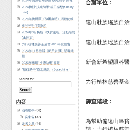
2024年廣東省梅縣區“扶殘助學”簡報
合辦單位
：
2024梅縣“扶殘助學”義工感想(Shelby
Lee)
2024年梅縣區《助困復明》活動簡報
連山壯族瑤族自治
重見光明(郭彩娟)
2024年3月梅縣〈扶貧復明〉活動感想
(余匡文)
連山壯族瑶族自治
力行植林慈善基金會2023年度報告
2023年11月梅縣《助困復明》活動簡
報
新會新希望眼科醫
2023年梅縣“扶殘助學”簡報
“扶殘助學”義工感想 （Josephine ）
Search for:
力行植林慈善基金
內容
篩查階段
：
助養助學
(86)
廣東省
(37)
為幫助偏遠山區貧
參考文章
(44)
請；力行植林慈善