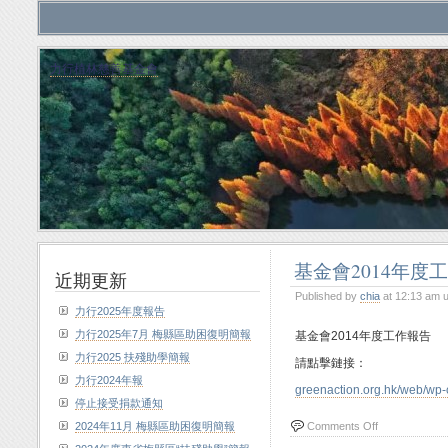
力行植林慈善基金會
基金會2014年度
近期更新
Published by
chia
at 12:13 am 
力行2025年度報告
力行2025年7月 梅縣區助困復明簡報
基金會2014年度工作報告
力行2025 扶殘助學簡報
請點擊鏈接：
力行2024年報
greenaction.org.hk/web/wp-
停止接受捐款通知
2024年11月 梅縣區助困復明簡報
Comments Off