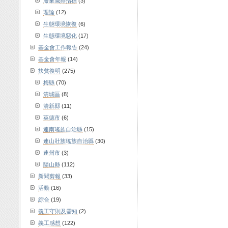
廢棄減排指標
(3)
理論
(12)
生態環境恢復
(6)
生態環境惡化
(17)
基金會工作報告
(24)
基金會年報
(14)
扶貧復明
(275)
梅縣
(70)
清城區
(8)
清新縣
(11)
英德市
(6)
連南瑤族自治縣
(15)
連山壯族瑤族自治縣
(30)
連州市
(3)
陽山縣
(112)
新聞剪報
(33)
活動
(16)
綜合
(19)
義工守則及需知
(2)
義工感想
(122)