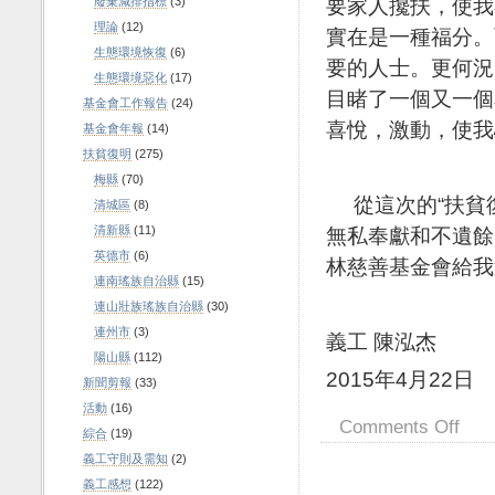
要家人攙扶，使我
廢棄減排指標
(3)
理論
(12)
實在是一種福分。
生態環境恢復
(6)
要的人士。更何況
生態環境惡化
(17)
目睹了一個又一個
基金會工作報告
(24)
喜悅，激動，使我
基金會年報
(14)
扶貧復明
(275)
梅縣
(70)
從這次的“扶貧復
清城區
(8)
無私奉獻和不遺餘
清新縣
(11)
英德市
(6)
林慈善基金會給我
連南瑤族自治縣
(15)
連山壯族瑤族自治縣
(30)
連州市
(3)
義工 陳泓杰
陽山縣
(112)
2015年4月22日
新聞剪報
(33)
活動
(16)
Comments Off
綜合
(19)
義工守則及需知
(2)
義工感想
(122)