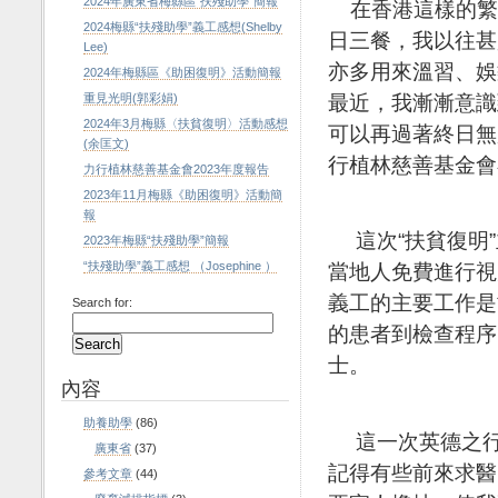
2024年廣東省梅縣區“扶殘助學”簡報
在香港這樣的繁
2024梅縣“扶殘助學”義工感想(Shelby
日三餐，我以往甚
Lee)
亦多用來溫習、娛
2024年梅縣區《助困復明》活動簡報
最近，我漸漸意識
重見光明(郭彩娟)
2024年3月梅縣〈扶貧復明〉活動感想
可以再過著終日無
(余匡文)
行植林慈善基金會
力行植林慈善基金會2023年度報告
2023年11月梅縣《助困復明》活動簡
報
這次“扶貧復明”
2023年梅縣“扶殘助學”簡報
“扶殘助學”義工感想 （Josephine ）
當地人免費進行視
義工的主要工作是
Search for:
的患者到檢查程序
士。
內容
助養助學
(86)
這一次英德之行
廣東省
(37)
記得有些前來求醫
參考文章
(44)