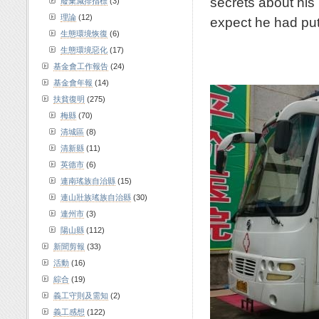
secrets about his 
廢棄減排指標
(3)
理論
(12)
expect he had put
生態環境恢復
(6)
生態環境惡化
(17)
基金會工作報告
(24)
基金會年報
(14)
扶貧復明
(275)
梅縣
(70)
清城區
(8)
清新縣
(11)
英德市
(6)
連南瑤族自治縣
(15)
連山壯族瑤族自治縣
(30)
連州市
(3)
陽山縣
(112)
新聞剪報
(33)
活動
(16)
綜合
(19)
義工守則及需知
(2)
義工感想
(122)