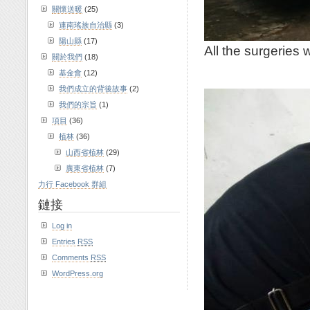
關懷送暖
(25)
連南瑤族自治縣
(3)
陽山縣
(17)
All the surgeries 
關於我們
(18)
基金會
(12)
我們成立的背後故事
(2)
我們的宗旨
(1)
項目
(36)
植林
(36)
山西省植林
(29)
廣東省植林
(7)
力行 Facebook 群組
鏈接
Log in
Entries
RSS
Comments
RSS
WordPress.org