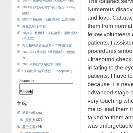
The cataract serv
2024年廣東省梅縣區“扶殘助學”簡報
2024梅縣“扶殘助學”義工感想(Shelby
Numerous disadvan
Lee)
and love. Catarac
2024年梅縣區《助困復明》活動簡報
them from normal 
重見光明(郭彩娟)
fellow volunteers 
2024年3月梅縣〈扶貧復明〉活動感想
(余匡文)
patients. I assist
力行植林慈善基金會2023年度報告
procedures smooth
2023年11月梅縣《助困復明》活動簡
報
ultrasound checki
2023年梅縣“扶殘助學”簡報
irritating to the 
“扶殘助學”義工感想 （Josephine ）
patients. I have 
Search for:
because it is neve
advanced stage of 
very touching whe
內容
me to lead them th
助養助學
(86)
talked to them an
廣東省
(37)
was unforgettable
參考文章
(44)