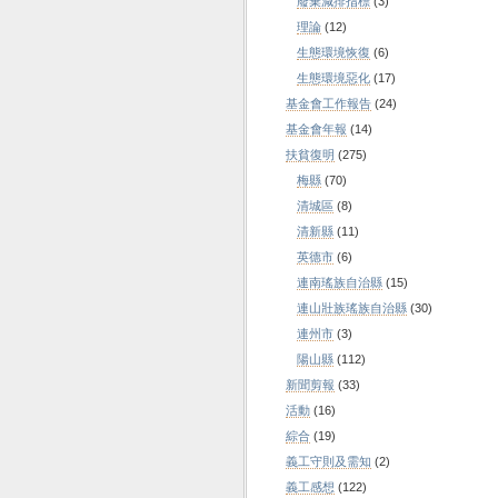
廢棄減排指標
(3)
理論
(12)
生態環境恢復
(6)
生態環境惡化
(17)
基金會工作報告
(24)
基金會年報
(14)
扶貧復明
(275)
梅縣
(70)
清城區
(8)
清新縣
(11)
英德市
(6)
連南瑤族自治縣
(15)
連山壯族瑤族自治縣
(30)
連州市
(3)
陽山縣
(112)
新聞剪報
(33)
活動
(16)
綜合
(19)
義工守則及需知
(2)
義工感想
(122)