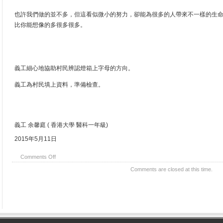
也許我們做的並不多，但這看似微小的努力，卻能為很多的人帶來不一樣的生
比你能想像的多很多很多。
義工細心地協助村民辨認燈箱上字母的方向。
義工為村民填上資料，準備檢查。
義工 余馨庭 ( 香港大學 醫科一年級)
2015年5月11日
Comments Off
Comments are closed at this time.