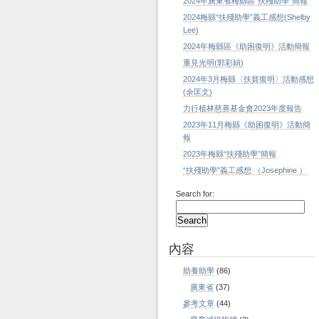
2024年廣東省梅縣區“扶殘助學”簡報
2024梅縣“扶殘助學”義工感想(Shelby
Lee)
2024年梅縣區《助困復明》活動簡報
重見光明(郭彩娟)
2024年3月梅縣〈扶貧復明〉活動感想
(余匡文)
力行植林慈善基金會2023年度報告
2023年11月梅縣《助困復明》活動簡
報
2023年梅縣“扶殘助學”簡報
“扶殘助學”義工感想 （Josephine ）
Search for:
內容
助養助學
(86)
廣東省
(37)
參考文章
(44)