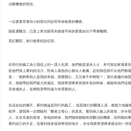
治療機會的情況。
一位婆婆背著幼小的孫兒到診所等候檢查的機會。
因延遲醫治，已患上青光眼而未能做手術的婆婆由兒子帶著離開。
英紅醫院，進行檢查的診症室。
在同行的義工身上我也上到一課人生課。他們都是退休人士，本可留在家過著
從他們身上看到的活力，對病人著急的心都令人敬佩。起初我也猜不出他們都
道：「能夠幫助人是我的幸福，那麼開心，又怎會不年輕呢？」當社會趨向物
式，便能帶給我們最大的滿足。我很希望將來當我年長的時候，都能有他們這
亮身邊的人，並將盼望帶到遠方有需要的人。
在這短短的幾天，看到無論是同行的義工， 或是隨行的醫護人員，都盡力地服
程序，讓我再一次體驗到「醫者父母心」的真意。看到病人臉上的喜悅，亦令
人。生在先進的香港，有病的時候，我們隨時都能有得醫治的機會，但同樣的
看到自己的不足，也看到很多值得學習的地方， 亦令我更希望將來能去到一些