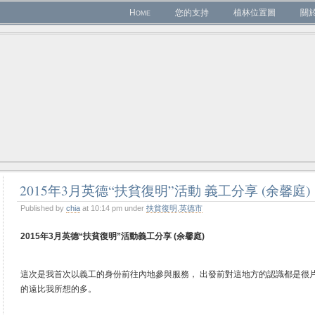
Home
您的支持
植林位置圖
關
2015年3月英德“扶貧復明”活動 義工分享 (余馨庭)
Published by
chia
at 10:14 pm under
扶貧復明
,
英德市
2015
年
3
月英德“扶貧復明”活動
義工分享
(
余馨庭
)
這次是我首次以義工的身份前往內地參與服務， 出發前對這地方的認識都是很
的遠比我所想的多。