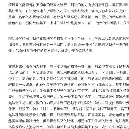
這幾天的篩查都在英德市的範圍內進行，到訪的地方有沙口衛生院，橫石塘衛
英紅醫院。在這幾個地方所遇到的村民生活大都簡樸，偶有少數衣著相對光鮮
足道。他們的衣履都較殘舊，有部分甚至經已多番修補，留下歷史的點點痕跡
綠色布鞋，從同行的義工口中才知道那些是更窮的一群， 他們的生活緊拙，只
剛到步的時候，我們在當地的超市買了不少小蛋糕，同行的義工說是送給前來
鄉篩查，看見有部分村民是一早出門，走了超過三個小時才能去到我們檢查的
候， 我彷彿見到他們的疲累都得以舒緩，安心等候檢查。
在協助醫生檢查的過程中，有不少到來的都符合做手術，對於能有機會從拾視
協助的我的手，向我連番道謝。讓我只能尷尷尬尬地回應：「 不用謝，不用謝
受手術。遺憾的是，並不是每位到來的都能做手術，有的因延遲就醫的關係，
記得有一位婆婆，由她的兒子陪同到來檢查。她雙眼的視力都非常差，甚至都無
手感覺椅子的位置，並有義工及兒子的幫助才可坐下。 當時我看到這婆婆的情
麼久，手術後她便可以有回視力，過一些正常的生活了。」可是當醫生替她檢
無法做手術，而左眼的白內障則未到可已動手術的階段，無法在這次的篩查中
什麼，只說了一句：「醫生，麻煩你了! 」便站起由兒子的攙扶下離開了。當
無法理解剛剛所發生的事一樣，只感覺到很酸很酸。正因為家貧，即使知道有
慈善團體的義診機會。但當機會到來的時候，卻已過了動手術的時機，無法得
為當前這位婆婆做什麼，但我很希望其後能多參與義工服務，為這群生活緊据