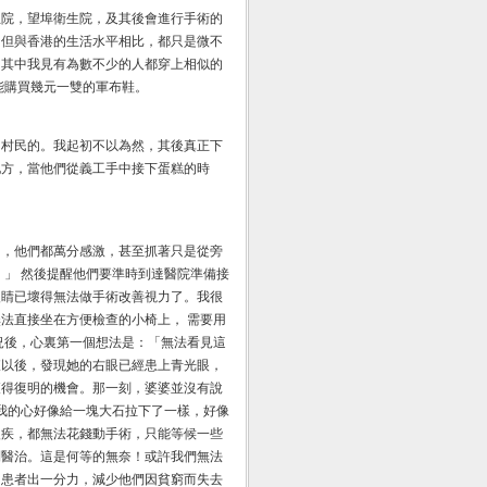
生院，望埠衛生院，及其後會進行手術的
，但與香港的生活水平相比，都只是微不
。其中我見有為數不少的人都穿上相似的
能購買幾元一雙的軍布鞋。
的村民的。我起初不以為然，其後真正下
地方，當他們從義工手中接下蛋糕的時
力，他們都萬分感激，甚至抓著只是從旁
。」 然後提醒他們要準時到達醫院準備接
眼睛已壞得無法做手術改善視力了。我很
法直接坐在方便檢查的小椅上， 需要用
況後，心裏第一個想法是：「無法看見這
查以後，發現她的右眼已經患上青光眼，
獲得復明的機會。那一刻，婆婆並沒有說
下我的心好像給一塊大石拉下了一樣，好像
眼疾，都無法花錢動手術，只能等候一些
到醫治。這是何等的無奈！或許我們無法
的患者出一分力，減少他們因貧窮而失去