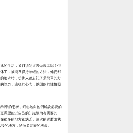
安逸的生活，又何須到這裏做義工呢？但
退休了，被問及保持年輕的方法，他們都
質的追求時，彷彿人都忘記了最簡單的方
樣的魄力，這樣的心志，以開朗的性格照
務到來的患者，細心地向他們解說必要的
我更渴望能以自己的知識幫助有需要的
事在很多的地方都缺乏。這次的經歷讓我
落後的地方，給病者治療的機會。