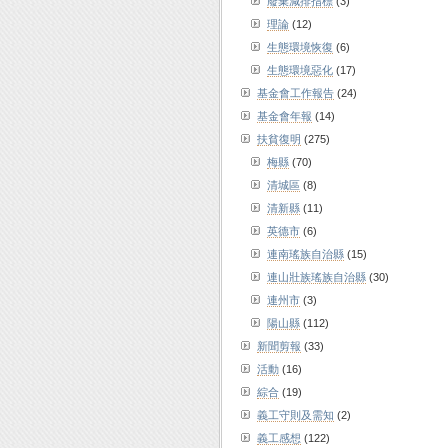
廢棄減排指標
(3)
理論
(12)
生態環境恢復
(6)
生態環境惡化
(17)
基金會工作報告
(24)
基金會年報
(14)
扶貧復明
(275)
梅縣
(70)
清城區
(8)
清新縣
(11)
英德市
(6)
連南瑤族自治縣
(15)
連山壯族瑤族自治縣
(30)
連州市
(3)
陽山縣
(112)
新聞剪報
(33)
活動
(16)
綜合
(19)
義工守則及需知
(2)
義工感想
(122)