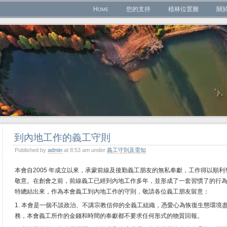
Home
您的支持
植林位置圖
關
到內地工作的義工守則
Published by
admin
at 8:53 am under
義工守則及需知
本會自2005 年成立以來，承蒙前線及後勤義工朋友的無私奉獻，工作得以順
敬意。在創會之前，前線義工已經到內地工作多年，並形成了一套習慣了的行
特總結出來，作為本會義工到內地工作的守則，敬請各位義工朋友留意：
1. 本會是一個不談政治、不講宗教信仰的全義工組織，憑愛心為恢復生態環境
務，本會義工所作的金錢和時間的奉獻都不要求任何形式的物質回報。