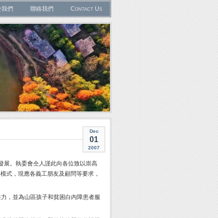
於我們
聯絡我們
Contact Us
Dec
01
2007
利發展。執委會仝人謹此向各位致以崇高
為模式，現應各義工朋友及顧問等要求，
盡力，並為山區孩子和貧困白內障患者服