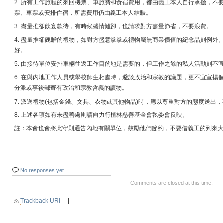
2. 所有工作旅程的來回機票、車旅費和食宿費用，都由義工本人自行承擔，不
票、車票或安排住宿，所需費用仍由義工本人結賬。
3. 盡量推卻飲宴款待，有時候盛情難卻，也請求對方盡量節省，不要浪費。
4. 盡量推卻餽贈的禮物，如對方盛意拳拳或禮物屬無商業價值的紀念品則例外
好。
5. 由接待單位安排車輛往返工作目的地是需要的，但工作之餘的私人活動則不
6. 在與內地工作人員或學校師生相處時，避談政治和宗教的議題，更不宜宣揚
分派或事後郵寄有政治和宗教含義的讀物。
7. 派送禮物(包括金錢、文具、衣物或其他物品)時，應以尊重對方的態度送出
8. 上述各項如有未盡善處則請向力行植林慈善基金會執委會反映。
註：本會也會將此守則通告內地有關單位，鼓勵他們節約，不要借義工的到來
No responses yet
Comments are closed at this time.
Trackback URI
|