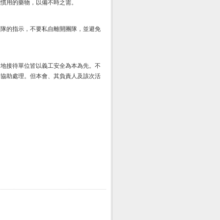
或慣用的藥物，以備不時之需。
領隊的指示，不要私自離開團隊，並避免
內地接待單位皆以義工安全為本為先。不
力協助處理。但本會、其負責人及該次活