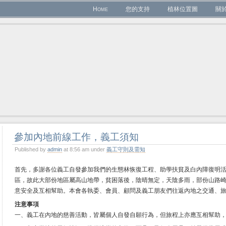
Home
您的支持
植林位置圖
關
參加內地前線工作，義工須知
Published by
admin
at 8:56 am under
義工守則及需知
首先，多謝各位義工自發參加我們的生態林恢復工程、助學扶貧及白內障復明活
區，故此大部份地區屬高山地帶，貧困落後，陰晴無定，天陰多雨，部份山路
意安全及互相幫助。本會各執委、會員、顧問及義工朋友們往返內地之交通、
注意事項
一、義工在內地的慈善活動，皆屬個人自發自願行為，但旅程上亦應互相幫助