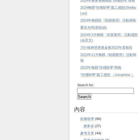
2024年廣東省梅縣區“扶殘助學”簡報
2024梅縣“扶殘助學”義工感想(Shelby
Lee)
2024年梅縣區《助困復明》活動簡報
重見光明(郭彩娟)
2024年3月梅縣〈扶貧復明〉活動感想
(余匡文)
力行植林慈善基金會2023年度報告
2023年11月梅縣《助困復明》活動簡
報
2023年梅縣“扶殘助學”簡報
“扶殘助學”義工感想 （Josephine ）
Search for:
內容
助養助學
(86)
廣東省
(37)
參考文章
(44)