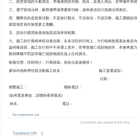
二、留意當地的天氣情況，準備適當的衣物、雨具，及個人用品，並帶備常用
三、遵守當地法例，嚴禁攜帶違禁書籍刊物，違例者須自行負擔法律責任。
四、團隊目的是慈善活動，不是旅行觀光，不涉政治，不談宗教。義工應聽從
跟當地官員作無需要之應酬。
五、請自行購買旅遊保險及認清承保範圍。
六、義工的行善精神皆自發自願，在各項目的行程上，力行植林慈善基金會及
論何種原因，義工在行程中不幸遇上意外，而導致傷亡或財物損失，本會將盡
動領隊概不對該等傷亡或財物損失負上任何責任。
恢復生態，扶助弱小，行善積福，祝各位旅途愉快！
參加內地助學扶貧活動義工姓名： 義工簽署認知：
日期：
聯繫義工： 聯絡電話：
(如有緊急事故，請聯絡香港親友)
姓名： 電話：
No responses yet
Comments are closed at this time.
Trackback URI
|