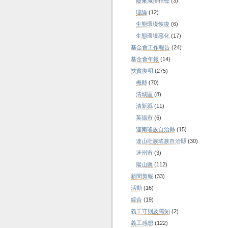
廢棄減排指標
(3)
理論
(12)
生態環境恢復
(6)
生態環境惡化
(17)
基金會工作報告
(24)
基金會年報
(14)
扶貧復明
(275)
梅縣
(70)
清城區
(8)
清新縣
(11)
英德市
(6)
連南瑤族自治縣
(15)
連山壯族瑤族自治縣
(30)
連州市
(3)
陽山縣
(112)
新聞剪報
(33)
活動
(16)
綜合
(19)
義工守則及需知
(2)
義工感想
(122)