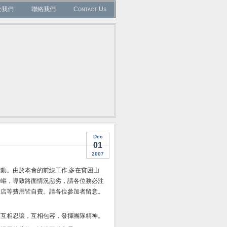
於我們
聯絡我們
Contact Us
Dec
01
2007
動。由於本會的前線工作,多在貧困山
崎嶇，導致路面情況惡劣，請各位務必注
旅店等費用皆自費。請各位參加者留意。
，互相忍讓，互相包容，發揮團隊精神。