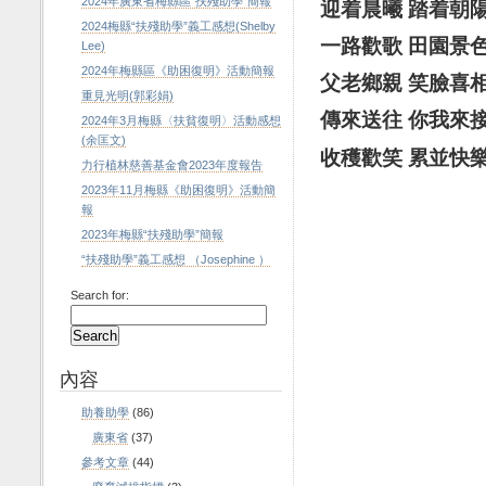
2024年廣東省梅縣區“扶殘助學”簡報
迎着晨曦
踏着朝
2024梅縣“扶殘助學”義工感想(Shelby
一路歡
歌
田園景
Lee)
2024年梅縣區《助困復明》活動簡報
父老
鄉親
笑臉喜
重見光明(郭彩娟)
傳來送往
你我來
2024年3月梅縣〈扶貧復明〉活動感想
(余匡文)
收穫歡笑
累
並
快
力行植林慈善基金會2023年度報告
2023年11月梅縣《助困復明》活動簡
報
2023年梅縣“扶殘助學”簡報
“扶殘助學”義工感想 （Josephine ）
Search for:
內容
助養助學
(86)
廣東省
(37)
參考文章
(44)