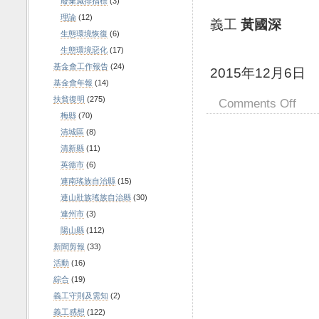
廢棄減排指標
(3)
理論
(12)
義工
黃國深
生態環境恢復
(6)
生態環境惡化
(17)
基金會工作報告
(24)
2015年12月6日
基金會年報
(14)
扶貧復明
(275)
Comments Off
梅縣
(70)
清城區
(8)
清新縣
(11)
英德市
(6)
連南瑤族自治縣
(15)
連山壯族瑤族自治縣
(30)
連州市
(3)
陽山縣
(112)
新聞剪報
(33)
活動
(16)
綜合
(19)
義工守則及需知
(2)
義工感想
(122)