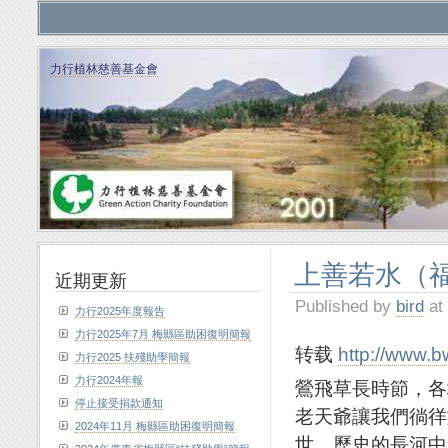
力行植林慈善基金會
上善若水（
近期更新
Published by
bird
at
力行2025年度報告
力行2025年7月 梅縣區助困復明簡報
转载
http://www.b
力行2025 扶殘助學簡報
力行2024年報
鶯飛草長時節，各
停止接受捐款通知
老天爺讓我們徜徉
2024年11月 梅縣區助困復明簡報
世。歷史的長河中