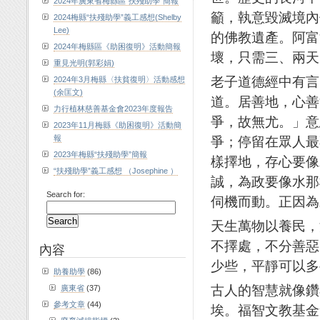
2024年廣東省梅縣區“扶殘助學”簡報
籲，執意毀滅境內
2024梅縣“扶殘助學”義工感想(Shelby
Lee)
的佛教遺產。阿富
2024年梅縣區《助困復明》活動簡報
壞，只需三、兩天
重見光明(郭彩娟)
老子道德經中有言
2024年3月梅縣〈扶貧復明〉活動感想
(余匡文)
道。居善地，心善
力行植林慈善基金會2023年度報告
爭，故無尤。」意
2023年11月梅縣《助困復明》活動簡
報
爭；停留在眾人最
2023年梅縣“扶殘助學”簡報
樣擇地，存心要像
“扶殘助學”義工感想 （Josephine ）
誠，為政要像水那
Search for:
伺機而動。正因為
天生萬物以養民，
不擇處，不分善惡
內容
少些，平靜可以多
助養助學
(86)
古人的智慧就像鑽
廣東省
(37)
參考文章
(44)
埃。福智文教基金