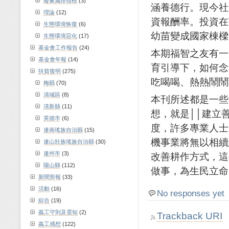
廢棄減排指標
(3)
涵養德行。現今社
理論
(12)
資報酬率。投資在
生態環境恢復
(6)
幼苗變成國家棟樑
生態環境惡化
(17)
基金會工作報告
(24)
本期福智之友有一
基金會年報
(14)
育引導下，如何念
扶貧復明
(275)
吃喝喝、熱熱鬧鬧
梅縣
(70)
清城區
(8)
本刊所述都是一些
清新縣
(11)
想，就是││建立
英德市
(6)
度，許多專業人士
連南瑤族自治縣
(15)
機事業將無以相續
連山壯族瑤族自治縣
(30)
連州市
(3)
改善耕作方式，這
陽山縣
(112)
做事，為生民立命
新聞剪報
(33)
活動
(16)
No responses yet
綜合
(19)
義工守則及需知
(2)
Trackback URI
義工感想
(122)