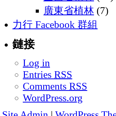
廣東省植林
(7)
力行 Facebook 群組
鏈接
Log in
Entries
RSS
Comments
RSS
WordPress.org
Site Admin
|
WordPress Th