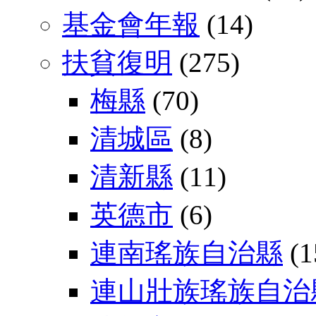
基金會年報
(14)
扶貧復明
(275)
梅縣
(70)
清城區
(8)
清新縣
(11)
英德市
(6)
連南瑤族自治縣
(1
連山壯族瑤族自治