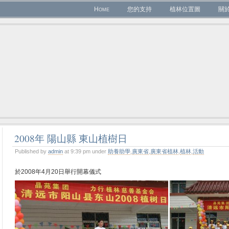
Home
您的支持
植林位置圖
關
2008年 陽山縣 東山植樹日
Published by
admin
at 9:39 pm under
助養助學
,
廣東省
,
廣東省植林
,
植林
,
活動
於2008年4月20日舉行開幕儀式