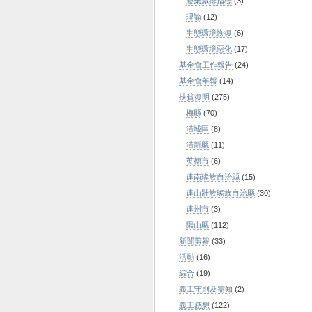
廢棄減排指標
(3)
理論
(12)
生態環境恢復
(6)
生態環境惡化
(17)
基金會工作報告
(24)
基金會年報
(14)
扶貧復明
(275)
梅縣
(70)
清城區
(8)
清新縣
(11)
英德市
(6)
連南瑤族自治縣
(15)
連山壯族瑤族自治縣
(30)
連州市
(3)
陽山縣
(112)
新聞剪報
(33)
活動
(16)
綜合
(19)
義工守則及需知
(2)
義工感想
(122)