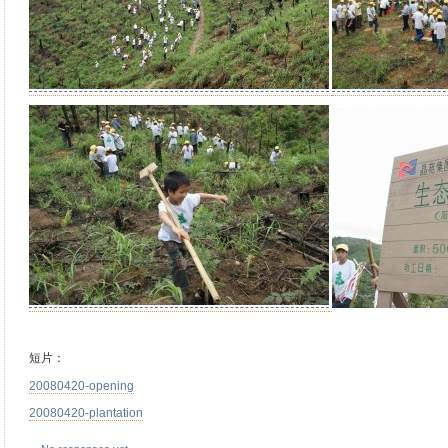
短片：
20080420-opening
20080420-plantation