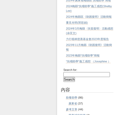
2024年廣東省梅縣區“扶殘助學”簡報
2024梅縣“扶殘助學”義工感想(Shelby
Lee)
2024年梅縣區《助困復明》活動簡報
重見光明(郭彩娟)
2024年3月梅縣〈扶貧復明〉活動感想
(余匡文)
力行植林慈善基金會2023年度報告
2023年11月梅縣《助困復明》活動簡
報
2023年梅縣“扶殘助學”簡報
“扶殘助學”義工感想 （Josephine ）
Search for:
內容
助養助學
(86)
廣東省
(37)
參考文章
(44)