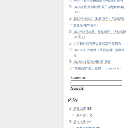
2024年廣東省梅縣區“扶殘助學”簡報
2024梅縣“扶殘助學”義工感想(Shelby
Lee)
2024年梅縣區《助困復明》活動簡報
重見光明(郭彩娟)
2024年3月梅縣〈扶貧復明〉活動感想
(余匡文)
力行植林慈善基金會2023年度報告
2023年11月梅縣《助困復明》活動簡
報
2023年梅縣“扶殘助學”簡報
“扶殘助學”義工感想 （Josephine ）
Search for:
內容
助養助學
(86)
廣東省
(37)
參考文章
(44)