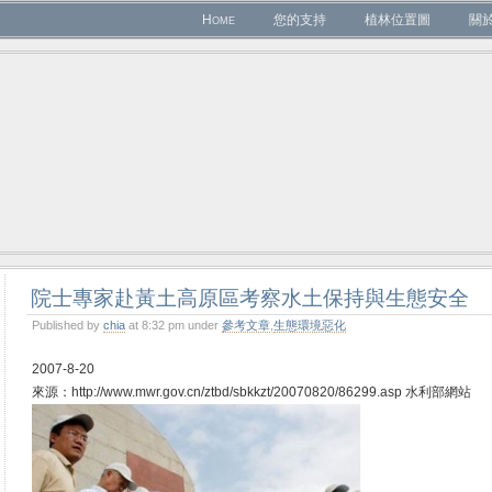
Home
您的支持
植林位置圖
關
院士專家赴黃土高原區考察水土保持與生態安全
Published by
chia
at 8:32 pm under
參考文章
,
生態環境惡化
2007-8-20
來源：http://www.mwr.gov.cn/ztbd/sbkkzt/20070820/86299.asp 水利部網站