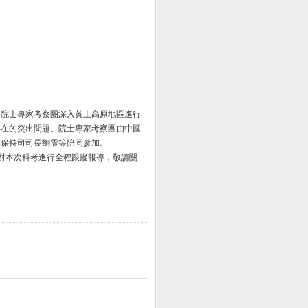
考察院士專家考察團深入黃土高原地區進行
存在的突出問題。院士專家考察團由中國
土保持司司長劉震等陪同參加。
對本次科考進行全程跟蹤報導，敬請關