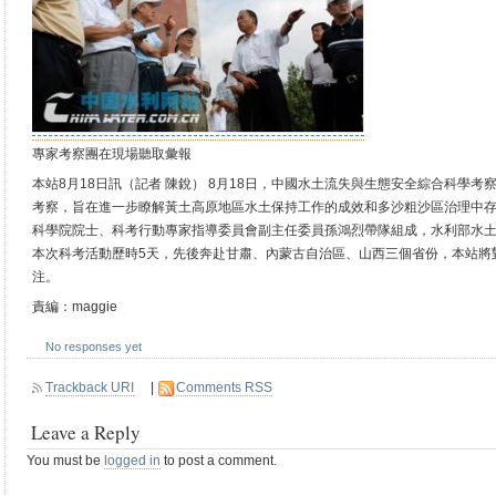
專家考察團在現場聽取彙報
本站8月18日訊（記者 陳銳） 8月18日，中國水土流失與生態安全綜合科學
考察，旨在進一步瞭解黃土高原地區水土保持工作的成效和多沙粗沙區治理中
科學院院士、科考行動專家指導委員會副主任委員孫鴻烈帶隊組成，水利部水
本次科考活動歷時5天，先後奔赴甘肅、內蒙古自治區、山西三個省份，本站將
注。
責編：maggie
No responses yet
Trackback URI
|
Comments RSS
Leave a Reply
You must be
logged in
to post a comment.