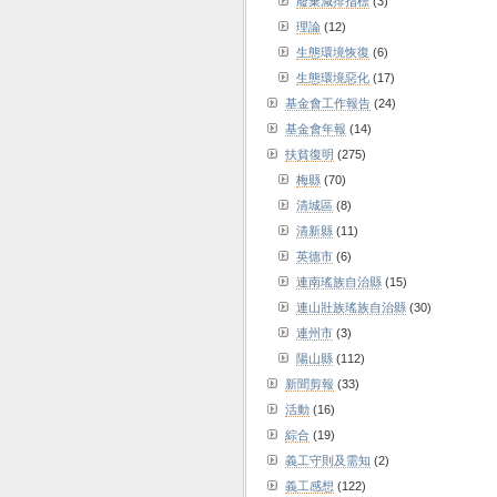
廢棄減排指標
(3)
理論
(12)
生態環境恢復
(6)
生態環境惡化
(17)
基金會工作報告
(24)
基金會年報
(14)
扶貧復明
(275)
梅縣
(70)
清城區
(8)
清新縣
(11)
英德市
(6)
連南瑤族自治縣
(15)
連山壯族瑤族自治縣
(30)
連州市
(3)
陽山縣
(112)
新聞剪報
(33)
活動
(16)
綜合
(19)
義工守則及需知
(2)
義工感想
(122)