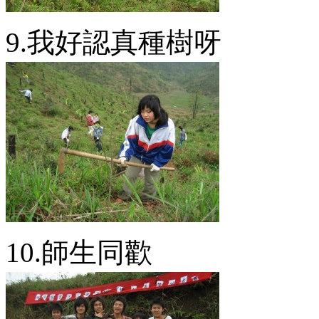
9.我好認真種樹呀
10.師生同歡