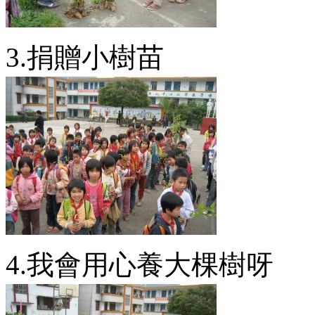
3.捐贈小樹苗
4.我會用心養大棵樹呀